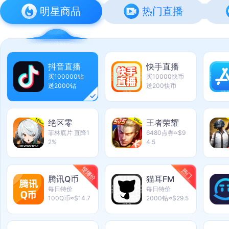
明星商品
热门直播
抖音直播
快手直播
买100000钻
买10000快币
送2000钻
送200快币
绝区零
王者荣耀
菲林底片 直降1
6480点券≈$9
2%
4.5
腾讯Q币
猫耳FM
每日特价
每日特价
100Q币≈$14.7
2000钻≈$29.5