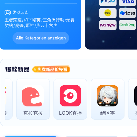
游戏充值
王者荣耀
和平精英
三角洲行动
无畏
契约
崩铁
原神
燕云十六声
Alle Kategorien anzeigen
克拉克拉
LOOK直播
绝区零
抖音