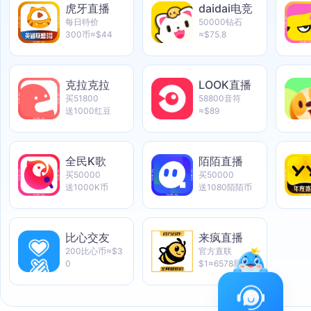
虎牙直播
daidai电竞
每日特价
50000钻石
300币≈$44
≈$75.8
克拉克拉
LOOK直播
买51800
58800音符
送1000红豆
≈$89
全民K歌
陌陌直播
买50000
买50000
送1000K币
送1080陌陌币
比心交友
来疯直播
200比心币≈$3
官方直联
0
$1≈6578星币