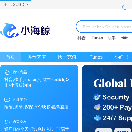
美元 $USD
抖音
iTunes
快手
bilibili
首页
抖音充值
快手充值
iTunes
小红书
热销商品
抖音
快手
iTunes
小红书
bilibili
Q
币
小海鲸购物
直播平台
陌陌
虎牙
探探
YY
映客
酷狗直播
语音交友
猫耳FM
全民K歌
克拉克拉
TT语音