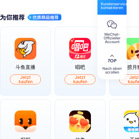
Kundenservice
kontaktieren
WeChat-
Offizieller
Account
斗鱼直播
唱吧
捞月
Nach oben
scrollen
Jetzt
Jetzt
Jetz
kaufen
kaufen
kauf