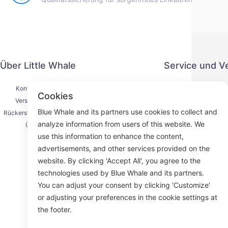
Über Little Whale
Service und V
Kontaktiere uns
Datenschut
Cookies
Versandprozess
Zahlung
Blue Whale and its partners use cookies to collect and
Rückerstattungsprozess
Serviceve
analyze information from users of this website. We
Über uns
K
use this information to enhance the content,
advertisements, and other services provided on the
website. By clicking 'Accept All', you agree to the
technologies used by Blue Whale and its partners.
Face
You can adjust your consent by clicking 'Customize'
or adjusting your preferences in the cookie settings at
ROOM 23
the footer.