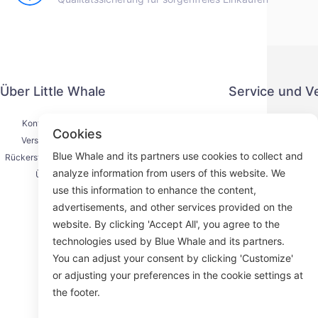
Über Little Whale
Service und V
Kontaktiere uns
Datenschut
Cookies
Versandprozess
Zahlung
Blue Whale and its partners use cookies to collect and
Rückerstattungsprozess
Serviceve
analyze information from users of this website. We
Über uns
K
use this information to enhance the content,
advertisements, and other services provided on the
website. By clicking 'Accept All', you agree to the
technologies used by Blue Whale and its partners.
Face
You can adjust your consent by clicking 'Customize'
or adjusting your preferences in the cookie settings at
ROOM 23
the footer.