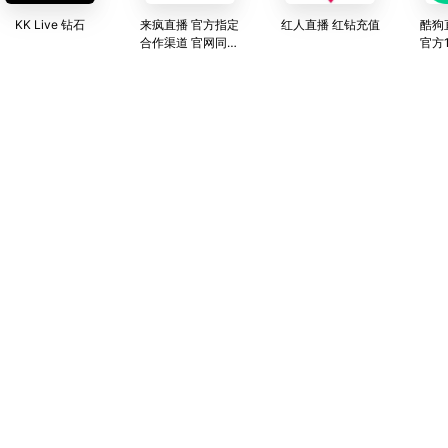
KK Live 钻石
来疯直播 官方指定
红人直播 红钻充值
酷狗
合作渠道 官网同价
官方
全网最低
小时