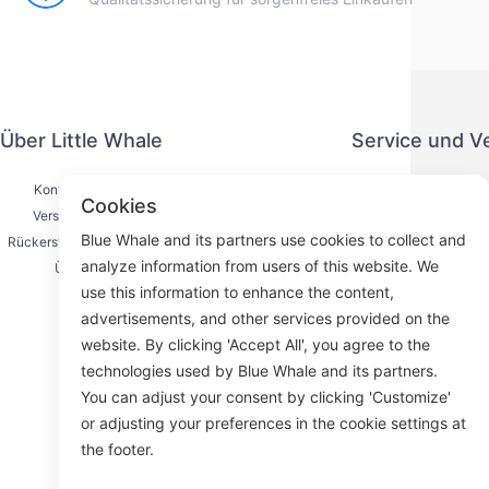
Über Little Whale
Service und V
Kontaktiere uns
Datenschut
Cookies
Versandprozess
Zahlung
Blue Whale and its partners use cookies to collect and
Rückerstattungsprozess
Serviceve
analyze information from users of this website. We
Über uns
K
use this information to enhance the content,
advertisements, and other services provided on the
website. By clicking 'Accept All', you agree to the
technologies used by Blue Whale and its partners.
Face
You can adjust your consent by clicking 'Customize'
or adjusting your preferences in the cookie settings at
ROOM 23
the footer.