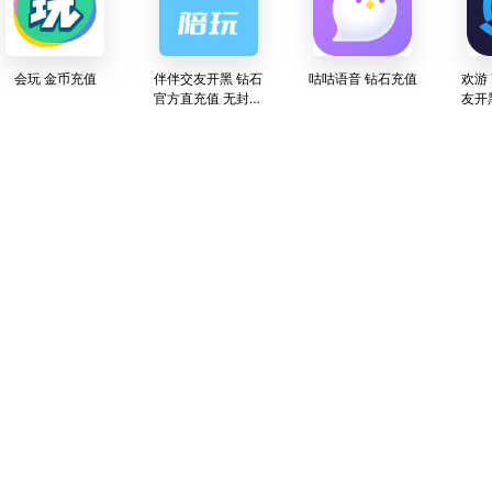
会玩 金币充值
伴伴交友开黑 钻石
咕咕语音 钻石充值
欢游 
官方直充值 无封号
友开
可以查询余额
充 
服