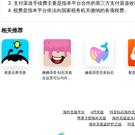
3. 支付渠道手续费主要是指本平台合作的第三方支付渠道
4. 税费是指本平台依法向国家税务机关缴纳的各项税费。
相关推荐
派派点券充值
糖糖语音 钻石充值
赫兹语音交友钻石
配
在这里可以与许多
有趣的声音一起游
戏
海外充值平台
q币充值
抖音钻石海外充
苹果卡密海外充值
海外充值逆水
海外充值金铲铲之战
抖音