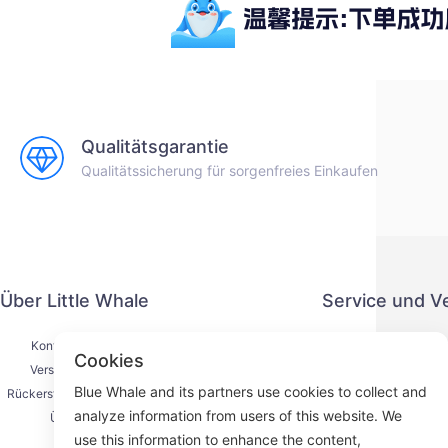
Qualitätsgarantie
Qualitätssicherung für sorgenfreies Einkaufen
Über Little Whale
Service und V
Kontaktiere uns
Datenschut
Cookies
Versandprozess
Zahlung
Blue Whale and its partners use cookies to collect and
Rückerstattungsprozess
Serviceve
analyze information from users of this website. We
Über uns
K
use this information to enhance the content,