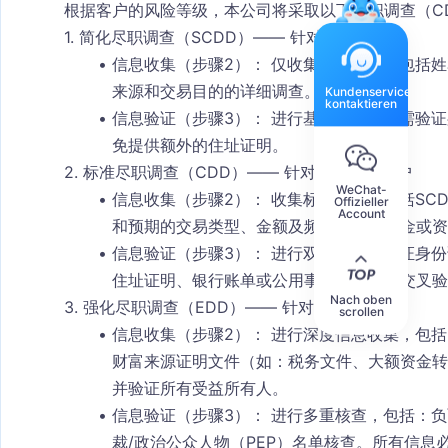
根据客户的风险等级，本公司将采取以下尽职调查（C
1. 简化尽职调查（SCDD）—— 针对低风险客户
信息收集（步骤2）：
 仅收集基础信息，包括
来源和交易目的的详细调查。
Kundenservice
kontaktieren
信息验证（步骤3）：
 进行基础验证，仅需验
免提供额外的住址证明。
2. 标准尽职调查（CDD）—— 针对标准风险客户
WeChat-
信息收集（步骤2）：
 收集标准信息，包括SC
Offizieller
Account
和预期的交易类型、金额及频率。需对资金或资
信息验证（步骤3）：
 进行双重验证，验证身
住址证明、银行账单或公用事业账单）以交叉验
Nach oben
3. 强化尽职调查（EDD）—— 针对高风险客户
scrollen
信息收集（步骤2）：
 进行深度信息收集，包
财富来源证明文件（如：税务文件、大额资金转
并验证所有受益所有人。
信息验证（步骤3）：
 进行多重核查，包括：负面新闻
裁/政治公众人物（PEP）名单核查。所有信