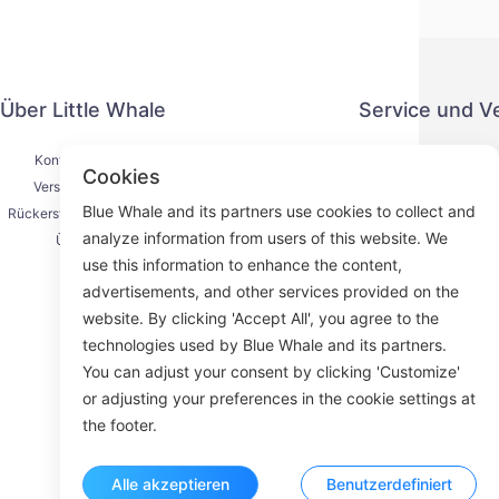
Über Little Whale
Service und V
Kontaktiere uns
Datenschut
Cookies
Versandprozess
Zahlung
Blue Whale and its partners use cookies to collect and
Rückerstattungsprozess
Serviceve
analyze information from users of this website. We
Über uns
K
use this information to enhance the content,
advertisements, and other services provided on the
website. By clicking 'Accept All', you agree to the
technologies used by Blue Whale and its partners.
Face
You can adjust your consent by clicking 'Customize'
or adjusting your preferences in the cookie settings at
ROOM 23
the footer.
Alle akzeptieren
Benutzerdefiniert