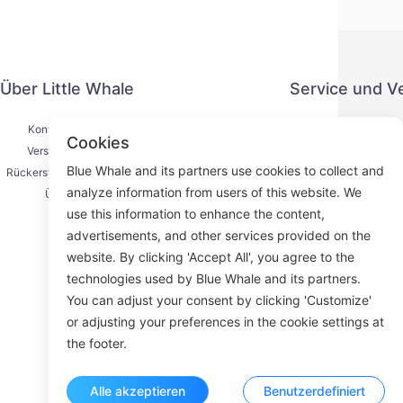
Über Little Whale
Service und V
Kontaktiere uns
Datenschut
Cookies
Versandprozess
Zahlung
Blue Whale and its partners use cookies to collect and
Rückerstattungsprozess
Serviceve
analyze information from users of this website. We
Über uns
K
use this information to enhance the content,
advertisements, and other services provided on the
website. By clicking 'Accept All', you agree to the
technologies used by Blue Whale and its partners.
Face
You can adjust your consent by clicking 'Customize'
or adjusting your preferences in the cookie settings at
ROOM 23
the footer.
Alle akzeptieren
Benutzerdefiniert