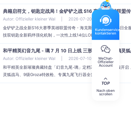
典籍启符文，钥匙定战局！金铲铲之战 S16 赛季「英雄联盟传奇
Autor: Offizieller kleiner Wal
|
2026-07-20 14:53:11
金铲铲之战全新S16大赛季英雄联盟传奇・海克斯典籍定档7月23日
Kundenservice
kontaktieren
技双钥匙全新羁绊强化机制，一次性上线14位LOL经典...
和平精英幻音九尾 - 璃 7 月 10 日上线 三形态红装 + 琉璃
Autor: Offizieller kleiner Wal
|
2026-07-10 11:06:19
WeChat-
Offizieller
Account
和平精英全新璀璨典藏转盘「幻音九尾-璃」定档7月10日0点全服开
灵狐战马、9级Groza特效枪、专属九尾飞行器全套藏品，...
Nach oben
scrollen