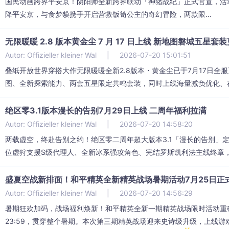
国民动画跨界平安京！阴阳师全新跨界联动「神猪战纪」正式官宣，活动将
降平安京，与食梦貘携手开启营救饭笥公主的奇幻冒险，两款限...
无限暖暖 2.8 版本黄金尘 7 月 17 日上线 新地图磐城五星套
Autor: Offizieller kleiner Wal
|
2026-07-20 15:01:51
叠纸开放世界穿搭大作无限暖暖全新2.8版本・黄金尘已于7月17日
图、全新探索能力、两套五星限定共鸣套装，同时上线海量减负优化、存储
绝区零3.1版本漫长的告别7月29日上线 二周年福利拉满
Autor: Offizieller kleiner Wal
|
2026-07-20 14:58:20
两载虚空，终赴告别之约！绝区零二周年超大版本3.1「漫长的告别」
位虚狩支援S级代理人、全新冰系强攻角色、完结罗斯凯利法主线终章，新
盛夏空战新排面！和平精英全新精英战场暑期活动7月25日正
Autor: Offizieller kleiner Wal
|
2026-07-20 14:56:29
暑期狂欢加码，战场福利焕新！和平精英全新一期精英战场限时活动重磅定
23:59，贯穿整个暑期。本次第三期精英战场迎来史诗级升级，上线游戏首