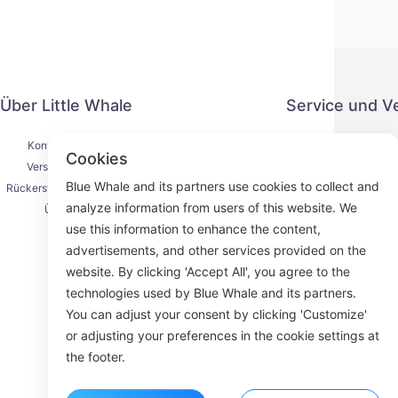
Über Little Whale
Service und V
Kontaktiere uns
Datenschut
Cookies
Versandprozess
Zahlung
Blue Whale and its partners use cookies to collect and
Rückerstattungsprozess
Serviceve
analyze information from users of this website. We
Über uns
K
use this information to enhance the content,
advertisements, and other services provided on the
website. By clicking 'Accept All', you agree to the
technologies used by Blue Whale and its partners.
Face
You can adjust your consent by clicking 'Customize'
or adjusting your preferences in the cookie settings at
ROOM 23
the footer.