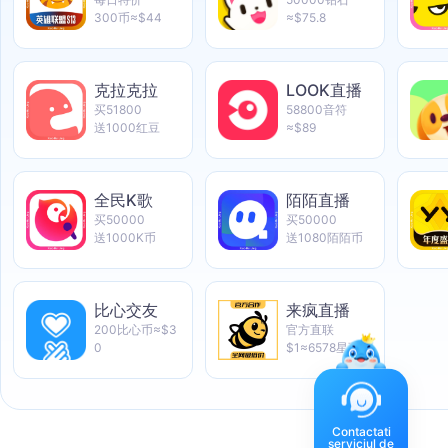
300币≈$44
≈$75.8
克拉克拉
LOOK直播
买51800
58800音符
送1000红豆
≈$89
全民K歌
陌陌直播
买50000
买50000
送1000K币
送1080陌陌币
比心交友
来疯直播
200比心币≈$3
官方直联
0
$1≈6578星币
Contactati
serviciul de