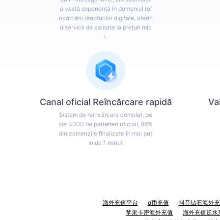
o vastă experiență în domeniul reî
ncărcării drepturilor digitale, oferin
d servicii de calitate la prețuri mic
i.
Canal oficial Reîncărcare rapidă
Va
Sistem de reîncărcare complet, pe
ste 3000 de parteneri oficiali, 98%
din comenzile finalizate în mai puț
in de 1 minut
海外充值平台
q币充值
抖音钻石海外充
苹果卡密海外充值
海外充值逆水