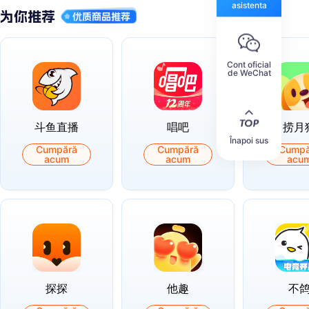
asistenta
Cont oficial
de WeChat
斗鱼直播
唱吧
捞月
Înapoi sus
Cumpără
Cumpără
Cumpă
acum
acum
acu
探探
他趣
不