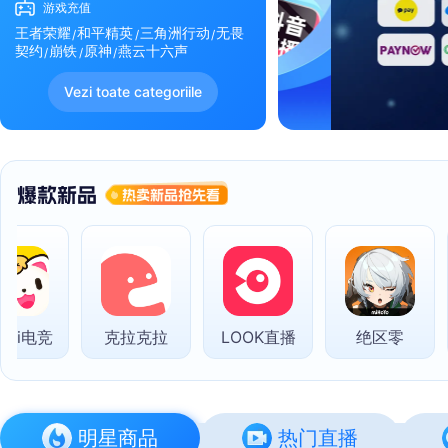
游戏充值
王者荣耀
和平精英
三角洲行动
无畏
契约
崩铁
原神
燕云十六声
Vezi toate categoriile
i电竞
克拉克拉
LOOK直播
绝区零
明星商品
热门直播