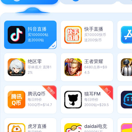
抖音直播
快手直播
买100000钻
买10000快币
送2000钻
送200快币
绝区零
王者荣耀
菲林底片 直降1
6480点券≈$9
2%
4.5
腾讯Q币
猫耳FM
每日特价
每日特价
100Q币≈$14.7
2000钻≈$29.5
虎牙直播
daidai电竞
每日特价
50000钻石