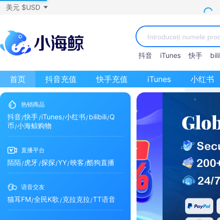
美元 $USD
抖音
iTunes
快手
bili
首页
抖音充值
快手充值
iTunes
小红书
热销商品
抖音
快手
iTunes
小红书
bilibili
Q
币
小海鲸购物
直播平台
陌陌
虎牙
探探
YY
映客
酷狗直播
语音交友
猫耳FM
全民K歌
克拉克拉
TT语音