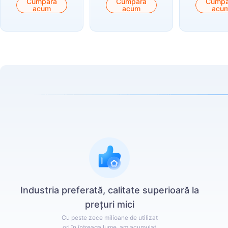
Cumpără
Cumpără
Cumpă
acum
acum
acu
Industria preferată, calitate superioară la
prețuri mici
Cu peste zece milioane de utilizat
ori în întreaga lume, am acumulat