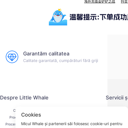
海外充值金铲铲之战
抖音
Garantăm calitatea
Calitate garantată, cumpărături fără griji
Despre Little Whale
Servicii 
Contactați-ne
Politica de co
Cookies
Procesul de livrare
Metoda 
Micul Whale și partenerii săi folosesc cookie-uri pentru
Procesul de rambursare
Acordul d