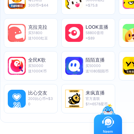
300币≈$44
≈$75.8
克拉克拉
LOOK直播
买51800
58800音符
送1000红豆
≈$89
全民K歌
陌陌直播
买50000
买50000
送1000K币
送1080陌陌币
比心交友
来疯直播
200比心币≈$3
官方直联
0
$1≈6578星币
Neem