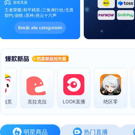
游戏充值
王者荣耀
和平精英
三角洲行动
无畏
契约
崩铁
原神
燕云十六声
Bekijk alle categorieën
电竞
克拉克拉
LOOK直播
绝区零
抖
明星商品
热门直播