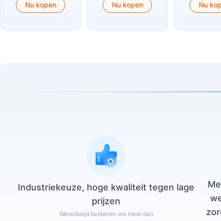
Nu kopen
Nu kopen
Nu ko
Me
Industriekeuze, hoge kwaliteit tegen lage
we
prijzen
zor
Wereldwijd bedienen we meer dan