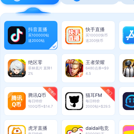
抖音直播
快手直播
买100000钻
买10000快币
送2000钻
送200快币
绝区零
王者荣耀
菲林底片 直降1
6480点券≈$9
2%
4.5
腾讯Q币
猫耳FM
每日特价
每日特价
100Q币≈$14.7
2000钻≈$29.5
虎牙直播
daidai电竞
每日特价
50000钻石