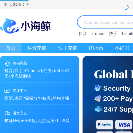
美元 $USD
抖音
iTunes
快手
bilibili
首页
抖音充值
快手充值
iTunes
小红书
热销商品
抖音
快手
iTunes
小红书
bilibili
Q
币
小海鲸购物
直播平台
陌陌
虎牙
探探
YY
映客
酷狗直播
语音交友
猫耳FM
全民K歌
克拉克拉
TT语音