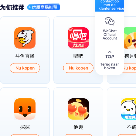
contact op
met de
klantenservice
WeChat
Official
Account
斗鱼直播
唱吧
捞月
Terug naar
Nu kopen
Nu kopen
Nu ko
boven
探探
他趣
不