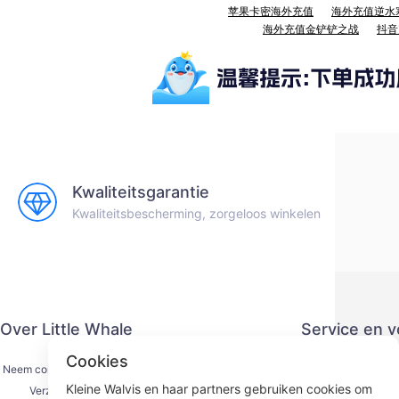
苹果卡密海外充值
海外充值逆水
海外充值金铲铲之战
抖音
Kwaliteitsgarantie
Kwaliteitsbescherming, zorgeloos winkelen
Over Little Whale
Service en 
Cookies
Neem contact met ons op
Privacy
Kleine Walvis en haar partners gebruiken cookies om
Verzendproces
Betaling