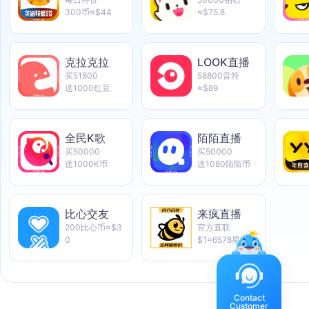
300币≈$44
≈$75.8
克拉克拉
LOOK直播
买51800
58800音符
送1000红豆
≈$89
全民K歌
陌陌直播
买50000
买50000
送1000K币
送1080陌陌币
比心交友
来疯直播
200比心币≈$3
官方直联
0
$1≈6578星币
Contact
Customer