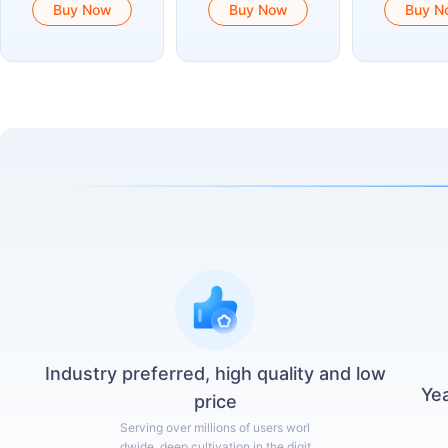
Buy Now
Buy Now
Buy N
Industry preferred, high quality and low
Yea
price
Serving over millions of users worl
dwide, deep cultivation in the digit