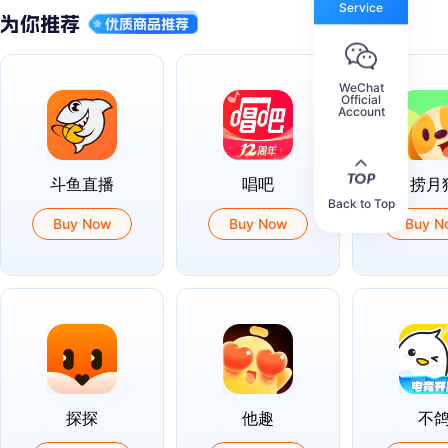
Service
WeChat
Official
Account
斗鱼直播
唱吧
捞月
Back to Top
Buy Now
Buy Now
Buy N
探探
他趣
不