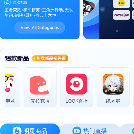
游戏充值
王者荣耀
和平精英
三角洲行动
无畏
契约
崩铁
原神
燕云十六声
View All Categories
i电竞
克拉克拉
LOOK直播
绝区零
明星商品
热门直播