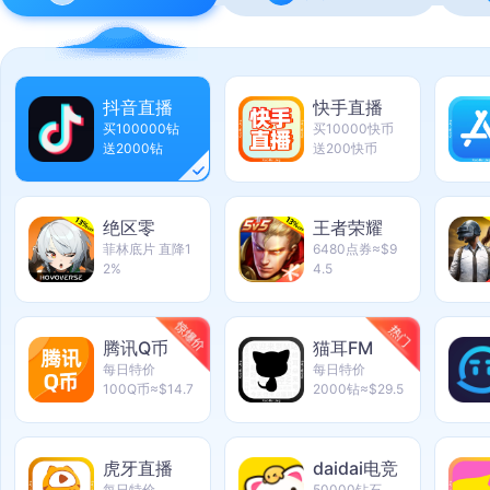
抖音直播
快手直播
买100000钻
买10000快币
送2000钻
送200快币
绝区零
王者荣耀
菲林底片 直降1
6480点券≈$9
2%
4.5
腾讯Q币
猫耳FM
每日特价
每日特价
100Q币≈$14.7
2000钻≈$29.5
虎牙直播
daidai电竞
每日特价
50000钻石