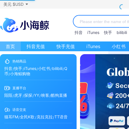
美元 $USD
抖音
iTunes
快手
bilibili
首页
抖音充值
快手充值
iTunes
小红书
热销商品
抖音
快手
iTunes
小红书
bilibili
Q
币
小海鲸购物
直播平台
陌陌
虎牙
探探
YY
映客
酷狗直播
语音交友
猫耳FM
全民K歌
克拉克拉
TT语音