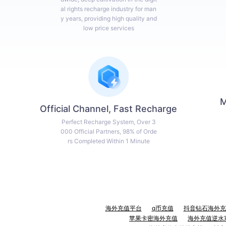
al rights recharge industry for man
y years, providing high quality and
low price services
M
Official Channel, Fast Recharge
Perfect Recharge System, Over 3
000 Official Partners, 98% of Orde
rs Completed Within 1 Minute
海外充值平台
q币充值
抖音钻石海外充
苹果卡密海外充值
海外充值逆水