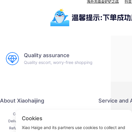
海外充值金铲铲之战
抖音
Quality assurance
Quality escort, worry-free shopping
About Xiaohaijing
Service and
Contact Us
Privacy P
Cookies
Delivery Process
Payment 
Xiao Haige and its partners use cookies to collect and
Refund Process
Service Ag