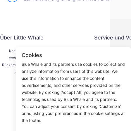
Über Little Whale
Service und V
Kontaktiere uns
Datenschut
Cookies
Versandprozess
Zahlung
Blue Whale and its partners use cookies to collect and
Rückerstattungsprozess
Serviceve
analyze information from users of this website. We
Über uns
K
use this information to enhance the content,
advertisements, and other services provided on the
website. By clicking 'Accept All', you agree to the
technologies used by Blue Whale and its partners.
Face
You can adjust your consent by clicking 'Customize'
or adjusting your preferences in the cookie settings at
ROOM 23
the footer.