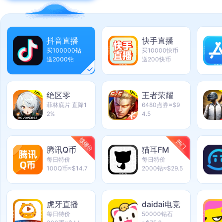
抖音直播
快手直播
买100000钻
买10000快币
送2000钻
送200快币
绝区零
王者荣耀
菲林底片 直降1
6480点券≈$9
2%
4.5
腾讯Q币
猫耳FM
每日特价
每日特价
100Q币≈$14.7
2000钻≈$29.5
虎牙直播
daidai电竞
每日特价
50000钻石