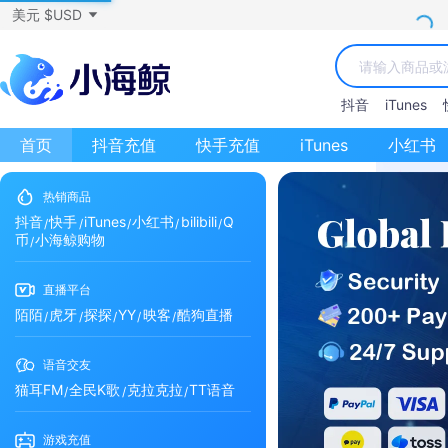
美元 $USD
抖音
iTunes
首页
抖音充值
快手充值
iTunes
小红书
热销商品
抖音
快手
iTunes
小红书
bilibili
Q
币
小海鲸购物
直播平台
陌陌
虎牙
探探
YY
映客
酷狗直播
语音交友
猫耳FM
全民K歌
克拉克拉
TT语音
游戏充值