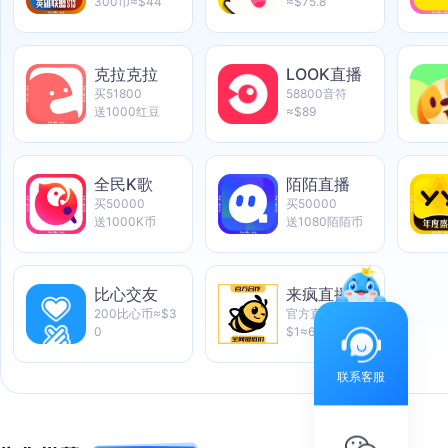
300币≈$44
≈$75.8
克拉克拉
LOOK直播
买51800
58800音符
送1000红豆
≈$89
全民K歌
陌陌直播
买50000
买50000
送1000K币
送1080陌陌币
比心交友
来疯直播
200比心币≈$3
官方直联
0
$1≈6578星币
联系客服