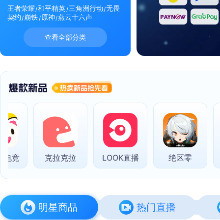
王者荣耀
和平精英
三角洲行动
无畏
契约
崩铁
原神
燕云十六声
查看全部分类
电竞
克拉克拉
LOOK直播
绝区零
抖
明星商品
热门直播