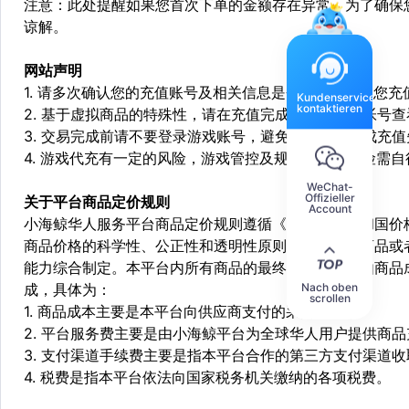
注意：此处提醒如果您首次下单的金额存在异常，为了确保
谅解。
网站声明
1. 请多次确认您的充值账号及相关信息是否正确，如因您
Kundenservice
kontaktieren
2. 基于虚拟商品的特殊性，请在充值完成后登陆您的帐号
3. 交易完成前请不要登录游戏账号，避免由于顶号造成充
4. 游戏代充有一定的风险，游戏管控及规则处罚等风险需自
WeChat-
Offizieller
关于平台商品定价规则
Account
小海鲸华人服务平台商品定价规则遵循《中华人民共和国价
商品价格的科学性、公正性和透明性原则，依据相关商品或
能力综合制定。本平台内所有商品的最终销售价格均由商品
Nach oben
成，具体为：
scrollen
1. 商品成本主要是本平台向供应商支付的采购成本；
2. 平台服务费主要是由小海鲸平台为全球华人用户提供商
3. 支付渠道手续费主要是指本平台合作的第三方支付渠道
4. 税费是指本平台依法向国家税务机关缴纳的各项税费。