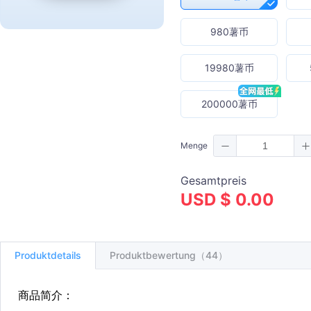
980薯币
19980薯币
200000薯币
Menge
Gesamtpreis
USD $ 0.00
Produktdetails
Produktbewertung（44）
商品简介：