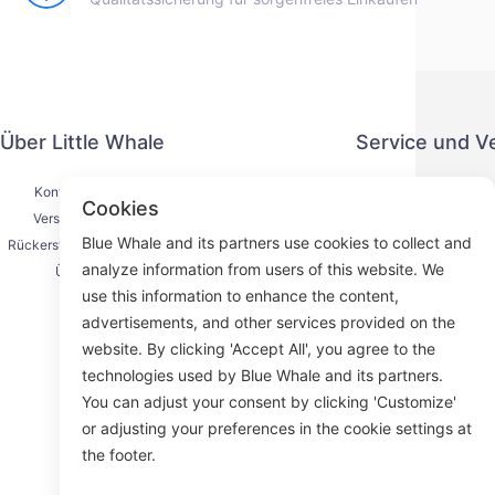
Über Little Whale
Service und V
Kontaktiere uns
Datenschut
Cookies
Versandprozess
Zahlung
Blue Whale and its partners use cookies to collect and
Rückerstattungsprozess
Serviceve
analyze information from users of this website. We
Über uns
K
use this information to enhance the content,
advertisements, and other services provided on the
website. By clicking 'Accept All', you agree to the
technologies used by Blue Whale and its partners.
Face
You can adjust your consent by clicking 'Customize'
or adjusting your preferences in the cookie settings at
ROOM 23
the footer.