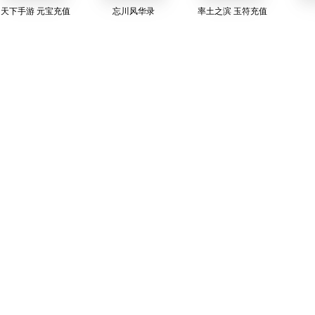
天下手游 元宝充值
忘川风华录
率土之滨 玉符充值