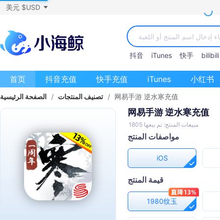
美元 $USD
抖音
iTunes
快手
bilibili
首页
抖音充值
快手充值
iTunes
小红书
网易手游 逆水寒充值
/
تصنيف المنتجات
/
الصفحة الرئيسية
网易手游 逆水寒充值
مبيعات المنتج: تم بيعها 1805
مواصفات المنتج
iOS
قيمة المنتج
1980纹玉