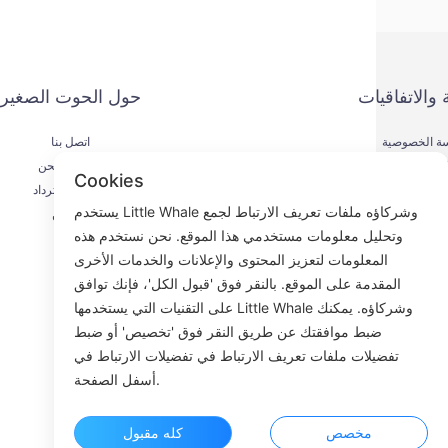
 والاتفاقيات
حول الحوت الصغير
ة الخصوصية
اتصل بنا
يقة الدفع
عملية الشحن
Cookies
اقية الخدمة
عملية الاسترداد
يستخدم Little Whale وشركاؤه ملفات تعريف الارتباط لجمع
KYC
من نحن
وتحليل معلومات مستخدمي هذا الموقع. نحن نستخدم هذه
المعلومات لتعزيز المحتوى والإعلانات والخدمات الأخرى
المقدمة على الموقع. بالنقر فوق 'قبول الكل'، فإنك توافق
على التقنيات التي يستخدمها Little Whale وشركاؤه. يمكنك
Fac
ضبط موافقتك عن طريق النقر فوق 'تخصيص' أو ضبط
تفضيلات ملفات تعريف الارتباط في تفضيلات الارتباط في
ROOM 23
أسفل الصفحة.
مخصص
كله مقبول