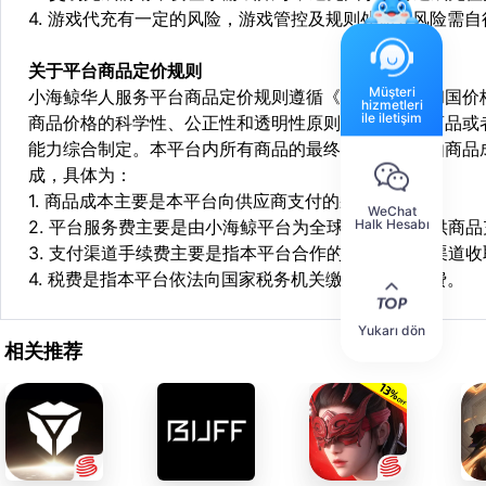
4. 游戏代充有一定的风险，游戏管控及规则处罚等风险需自
关于平台商品定价规则
Müşteri
小海鲸华人服务平台商品定价规则遵循《中华人民共和国价
hizmetleri
ile iletişim
商品价格的科学性、公正性和透明性原则，依据相关商品或
能力综合制定。本平台内所有商品的最终销售价格均由商品
成，具体为：
1. 商品成本主要是本平台向供应商支付的采购成本；
WeChat
Halk Hesabı
2. 平台服务费主要是由小海鲸平台为全球华人用户提供商
3. 支付渠道手续费主要是指本平台合作的第三方支付渠道
4. 税费是指本平台依法向国家税务机关缴纳的各项税费。
Yukarı dön
相关推荐