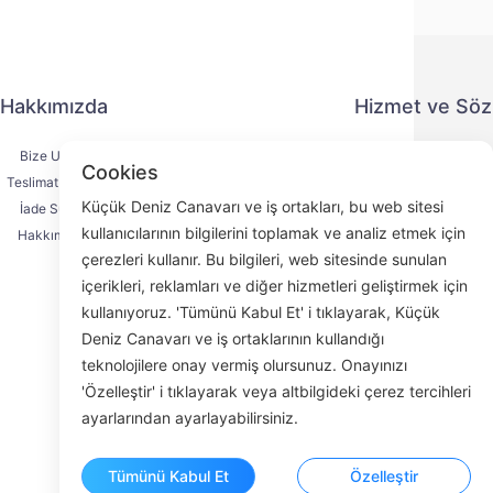
Hakkımızda
Hizmet ve Sö
Bize Ulaşın
Gizlilik Politika
Cookies
Teslimat Süreci
Ödeme Yönte
Küçük Deniz Canavarı ve iş ortakları, bu web sitesi
İade Süreci
Hizmet Sözleşm
kullanıcılarının bilgilerini toplamak ve analiz etmek için
Hakkımızda
KYC
çerezleri kullanır. Bu bilgileri, web sitesinde sunulan
içerikleri, reklamları ve diğer hizmetleri geliştirmek için
kullanıyoruz. 'Tümünü Kabul Et' i tıklayarak, Küçük
Deniz Canavarı ve iş ortaklarının kullandığı
Face
teknolojilere onay vermiş olursunuz. Onayınızı
'Özelleştir' i tıklayarak veya altbilgideki çerez tercihleri
ROOM 23
ayarlarından ayarlayabilirsiniz.
Tümünü Kabul Et
Özelleştir