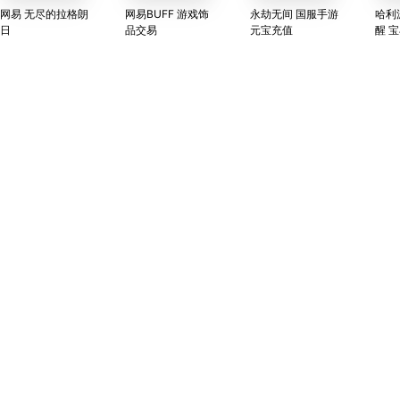
网易 无尽的拉格朗
网易BUFF 游戏饰
永劫无间 国服手游
哈利
日
品交易
元宝充值
醒 
直充