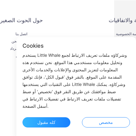
 والاتفاقيات
حول الحوت الصغير
ة الخصوصية
اتصل بنا
يقة الدفع
عملية الشحن
Cookies
اقية الخدمة
عملية الاسترداد
يستخدم Little Whale وشركاؤه ملفات تعريف الارتباط لجمع
KYC
من نحن
وتحليل معلومات مستخدمي هذا الموقع. نحن نستخدم هذه
المعلومات لتعزيز المحتوى والإعلانات والخدمات الأخرى
المقدمة على الموقع. بالنقر فوق 'قبول الكل'، فإنك توافق
على التقنيات التي يستخدمها Little Whale وشركاؤه. يمكنك
Fac
ضبط موافقتك عن طريق النقر فوق 'تخصيص' أو ضبط
تفضيلات ملفات تعريف الارتباط في تفضيلات الارتباط في
ROOM 23
أسفل الصفحة.
مخصص
كله مقبول