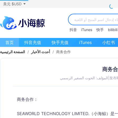
美元 $USD
抖音
iTunes
快手
bilibili
首页
抖音充值
快手充值
iTunes
小红书
商务合作
/
أحدث الأخبار
/
الصفحة الرئيسية
商务合
发布时
|
المؤلف: الحوت الصغير الرسمي
商务合作：
SEAWORLD TECHNOLOGY LIMITED.（