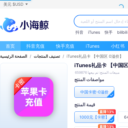
美元 $USD
抖音
iTunes
快手
bilibili
首页
抖音充值
快手充值
iTunes
小红书
iTunes礼品卡 【中国区 0溢价】
/
تصنيف المنتجات
/
الصفحة الرئيسية
iTunes礼品卡 【中国
مبيعات المنتج: تم بيعها 659876
مواصفات المنتج
中国卡密-0溢价
قيمة المنتج
1000元【卡密】
6