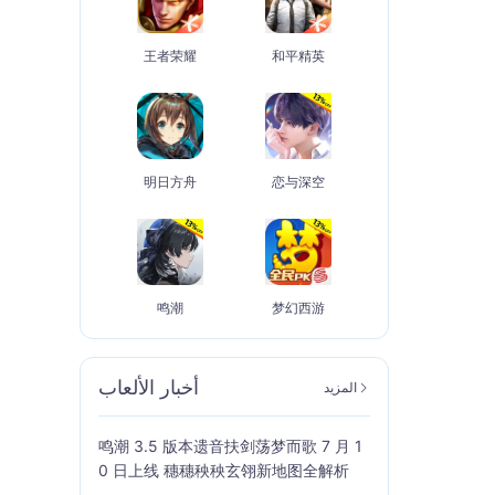
王者荣耀
和平精英
明日方舟
恋与深空
鸣潮
梦幻西游
أخبار الألعاب
المزيد
鸣潮 3.5 版本遗音扶剑荡梦而歌 7 月 1
0 日上线 穗穗秧秧玄翎新地图全解析