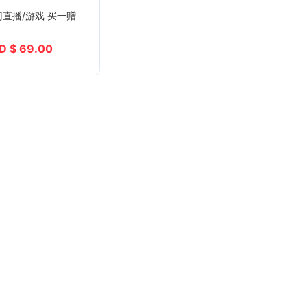
门直播/游戏 买一赠
D $ 69.00