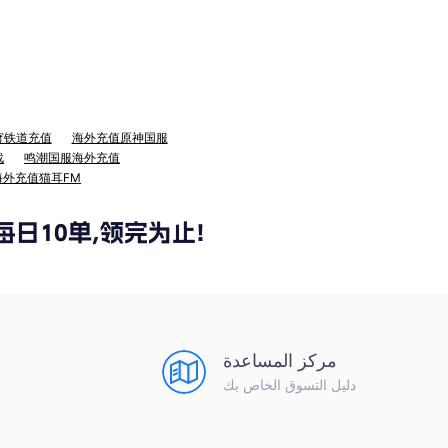
穹铁道充值
海外充值原神国服
战
鸣潮国服海外充值
海外充值猫耳FM
مركز المساعدة
دليل التسوق الخاص بك