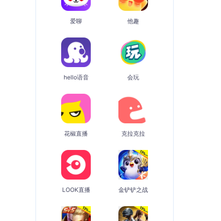
爱聊
他趣
hello语音
会玩
花椒直播
克拉克拉
LOOK直播
金铲铲之战