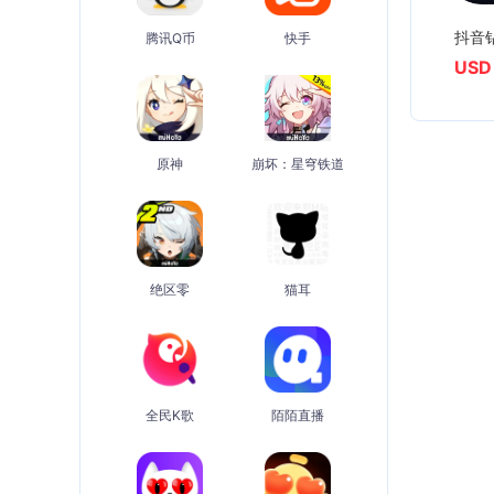
抖音钻
腾讯Q币
快手
USD
原神
崩坏：星穹铁道
绝区零
猫耳
全民K歌
陌陌直播