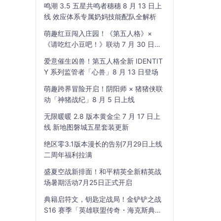
鸣潮 3.5 五星共鸣者穗穗 8 月 13 日上
线 效应体系专属奶妈技能配队全解析
萌趣红豆闯入庄园！《第五人格》×
《请吃红小豆吧！》联动 7 月 30 日开
启
爱意催生凶兽！第五人格全新 IDENTIT
Y 系列监管者「心兽」8 月 13 日登场
萌趣跨界冒险开启！阴阳师 × 猪猪侠联
动「神猪战纪」8 月 5 日上线
无限暖暖 2.8 版本黄金尘 7 月 17 日上
线 新地图磐城五星套装更新
绝区零3.1版本漫长的告别7月29日上线
二周年福利拉满
盛夏空战新排面！和平精英全新精英战
场暑期活动7月25日正式开启
典籍启符文，钥匙定战局！金铲铲之战
S16 赛季「英雄联盟传奇・海克斯典
籍」7 月 23 日上线