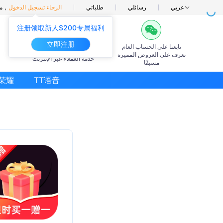
عربي
رسائلي
طلباتي
الرجاء تسجيل الدخول
مرحبًا بك في الحوت الصغير，
注册领取新人$200专属福利
立即注册
تابعنا على الحساب العام
7×24ساعة
تعرف على العروض المميزة
خدمة العملاء عبر الإنترنت
مسبقًا
荣耀
TT语音