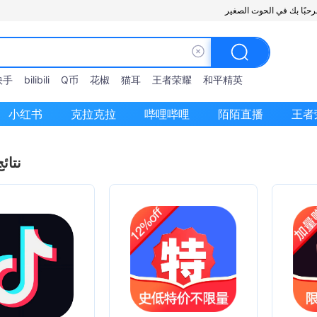
快手
bilibili
Q币
花椒
猫耳
王者荣耀
和平精英
小红书
克拉克拉
哔哩哔哩
陌陌直播
王者
نتائ