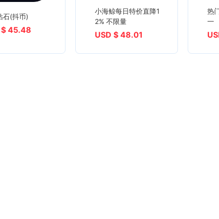
小海鲸每日特价直降1
热
石(抖币)
2% 不限量
一
 $ 45.48
USD $ 48.01
US