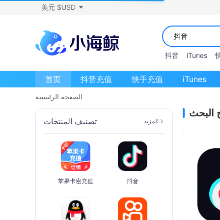
美元 $USD
抖音
iTunes
首页
抖音充值
快手充值
iTunes
الصفحة الرئيسية
ج البحث
تصنيف المنتجات
المزيد
苹果卡密充值
抖音