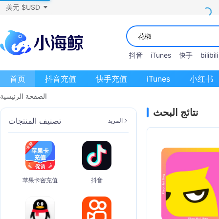
美元 $USD
抖音
iTunes
快手
bilibili
首页
抖音充值
快手充值
iTunes
小红书
الصفحة الرئيسية
نتائج البحث
تصنيف المنتجات
المزيد
苹果卡密充值
抖音