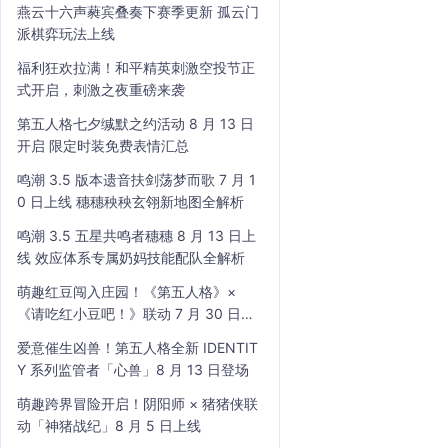
燕云十六声蕤宾叠奏下赛季更新 孤云门
派棋弈玩法上线
福利狂欢拉满！和平精英刺激空投节正
式开启，刺激之夜重磅来袭
第五人格七夕缄默之约活动 8 月 13 日
开启 限定时装免费表情汇总
鸣潮 3.5 版本遗音扶剑荡梦而歌 7 月 1
0 日上线 穗穗秧秧玄翎新地图全解析
鸣潮 3.5 五星共鸣者穗穗 8 月 13 日上
线 效应体系专属奶妈技能配队全解析
萌趣红豆闯入庄园！《第五人格》×
《请吃红小豆吧！》联动 7 月 30 日开
启
爱意催生凶兽！第五人格全新 IDENTIT
Y 系列监管者「心兽」8 月 13 日登场
萌趣跨界冒险开启！阴阳师 × 猪猪侠联
动「神猪战纪」8 月 5 日上线