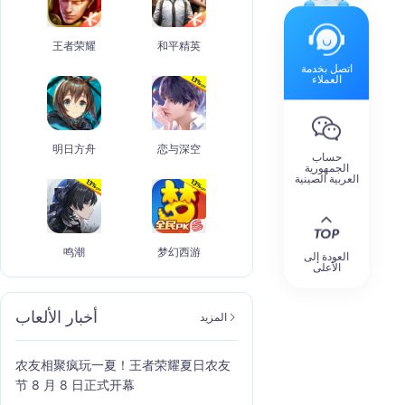
王者荣耀
和平精英
اتصل بخدمة
العملاء
明日方舟
恋与深空
حساب
الجمهورية
العربية الصينية
鸣潮
梦幻西游
العودة إلى
الأعلى
أخبار الألعاب
المزيد
农友相聚疯玩一夏！王者荣耀夏日农友
节 8 月 8 日正式开幕