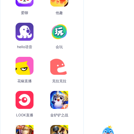
爱聊
他趣
hello语音
会玩
花椒直播
克拉克拉
LOOK直播
金铲铲之战