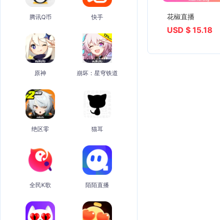
花椒直播
腾讯Q币
快手
USD $ 15.18
原神
崩坏：星穹铁道
绝区零
猫耳
全民K歌
陌陌直播