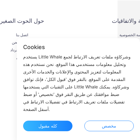
 والاتفاقيات
حول الحوت الصغير
ة الخصوصية
اتصل بنا
يقة الدفع
عملية الشحن
Cookies
اقية الخدمة
عملية الاسترداد
يستخدم Little Whale وشركاؤه ملفات تعريف الارتباط لجمع
KYC
من نحن
وتحليل معلومات مستخدمي هذا الموقع. نحن نستخدم هذه
المعلومات لتعزيز المحتوى والإعلانات والخدمات الأخرى
المقدمة على الموقع. بالنقر فوق 'قبول الكل'، فإنك توافق
على التقنيات التي يستخدمها Little Whale وشركاؤه. يمكنك
Fac
ضبط موافقتك عن طريق النقر فوق 'تخصيص' أو ضبط
تفضيلات ملفات تعريف الارتباط في تفضيلات الارتباط في
ROOM 23
أسفل الصفحة.
مخصص
كله مقبول