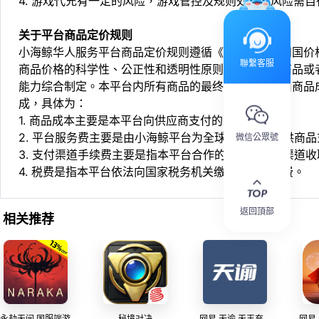
4. 游戏代充有一定的风险，游戏管控及规则处罚等风险需自
关于平台商品定价规则
小海鲸华人服务平台商品定价规则遵循《中华人民共和国价
聯繫客服
商品价格的科学性、公正性和透明性原则，依据相关商品或
能力综合制定。本平台内所有商品的最终销售价格均由商品
成，具体为：
1. 商品成本主要是本平台向供应商支付的采购成本；
2. 平台服务费主要是由小海鲸平台为全球华人用户提供商
微信公眾號
3. 支付渠道手续费主要是指本平台合作的第三方支付渠道
4. 税费是指本平台依法向国家税务机关缴纳的各项税费。
返回頂部
相关推荐
永劫无间 国服端游
秘境对决
网易 天谕 天玉充
网易 s