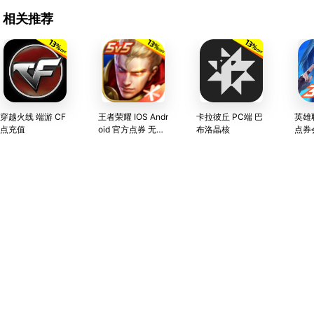
相关推荐
穿越火线 端游 CF
王者荣耀 IOS Andr
卡拉彼丘 PC端 巴
英雄
点充值
oid 官方点券 无第
布洛晶核
点券
三方 官方直充 不
封号