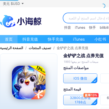
美元 $USD
抖音
iTunes
快手
bilibili
首页
抖音充值
快手充值
iTunes
小红书
金铲铲之战 点券充值
/
تصنيف المنتجات
/
الصفحة الرئيسية
金铲铲之战 点券充值
مبيعات المنتج: تم بيعها 1993
مواصفات المنتج
IOS 微信
قيمة المنتج
32800点券送
1788点