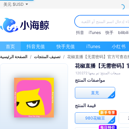
美元 $USD
抖音
iTunes
快手
bilibili
首页
抖音充值
快手充值
iTunes
小红书
花椒直播【无需密码】官方可查在
/
تصنيف المنتجات
/
الصفحة الرئيسية
花椒直播【无需密码】
مبيعات المنتج: تم بيعها 120272
مواصفات المنتج
直充
قيمة المنتج
980花椒豆