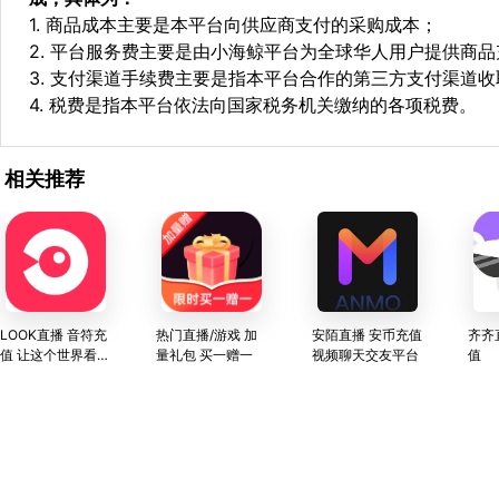
1. 商品成本主要是本平台向供应商支付的采购成本；
2. 平台服务费主要是由小海鲸平台为全球华人用户提供商
3. 支付渠道手续费主要是指本平台合作的第三方支付渠道
4. 税费是指本平台依法向国家税务机关缴纳的各项税费。
相关推荐
LOOK直播 音符充
热门直播/游戏 加
安陌直播 安币充值
齐齐
值 让这个世界看见
量礼包 买一赠一
视频聊天交友平台
值
你 网易云音乐旗下
直播产品