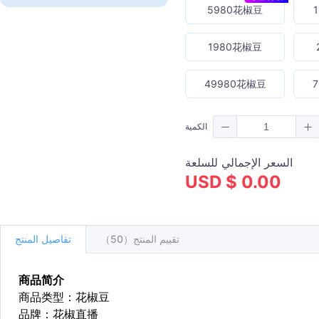
5980花椒豆
1980花椒豆
49980花椒豆
الكمية
السعر الإجمالي للسلعة
USD $ 0.00
تقييم المنتج（50）
تفاصيل المنتج
商品简介
商品类型：花椒豆
品牌：花椒直播