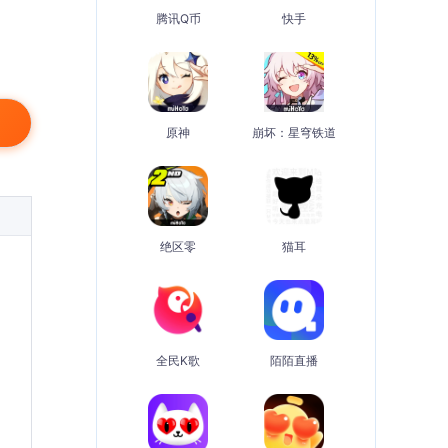
腾讯Q币
快手
原神
崩坏：星穹铁道
绝区零
猫耳
全民K歌
陌陌直播