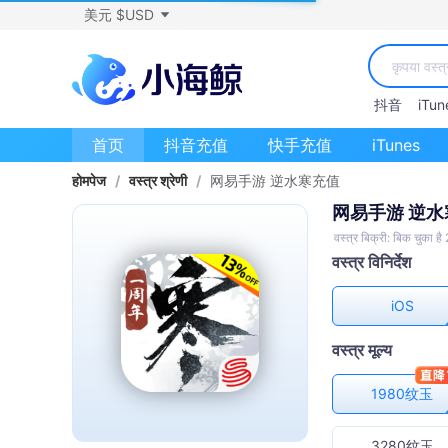
美元 $USD
抖音
iTun
首页
抖音充值
快手充值
iTunes
होमपेज
/
वस्त्र श्रेणी
/
网易手游 逆水寒充值
网易手游 逆
वस्त्र बिक्री: बिक चुका ह
वस्त्र विनिर्देश
iOS
वस्त्र मूल्य
1980纹玉
3280纹玉