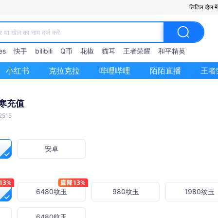
लिटिल व्हेल 
es
快手
bilibili
Q币
花椒
猫耳
王者荣耀
和平精英
小红书
克拉克拉
哔哩哔哩
陌陌直播
王者
水寒充值
ै 2515
安卓
6480纹玉
980纹玉
1980纹玉
6480纹玉