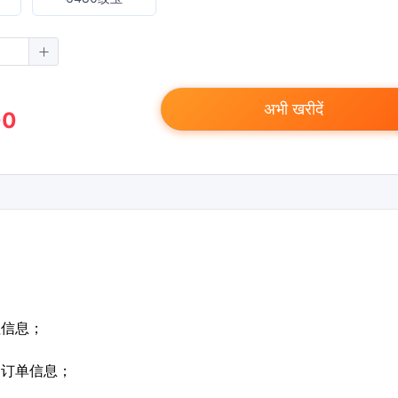
अभी खरीदें
00
值信息；
定订单信息；