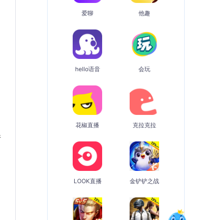
爱聊
他趣
hello语音
会玩
花椒直播
克拉克拉
请
LOOK直播
金铲铲之战