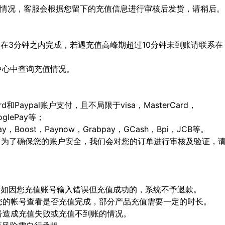
特殊情况，客服会根据您留下的充值信息进行审核后发货，请稍后。
会在3分钟之内完成，若遇充值高峰期超过10分钟未到账请联系在
人中心中查询充值情况。
ard和Paypal账户支付，且不局限于visa，MasterCard，
ooglePay等；
Boost，Paynow，Grabpay，GCash，Bpi，JCB等。
，为了确保您的账户安全，我们会对您的订单进行审核及验证，
确，如因您充值账号输入错误但充值成功的，系统不予退款。
陆您的帐号查看是否充值完成，部分产品充值需要一定的时长。
顶号造成充值失败或充值不到账的情况。