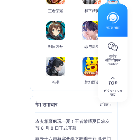
王者荣耀
和平精英
定
संपर्क सेवा
受
组
明日方舟
恋与深空
वीचैट
ऑफिसियल
अकाउंट
鸣潮
梦幻西游
शीर्ष पर वापस
जाएं
गेम समाचार
अधिक
农友相聚疯玩一夏！王者荣耀夏日农友
节 8 月 8 日正式开幕
燕云十六声蕤宾叠奏下赛季更新 孤云门