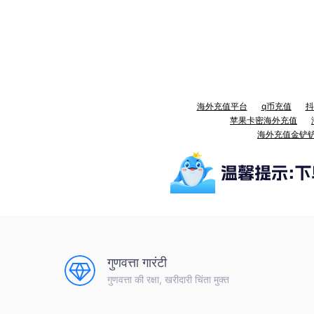
海外充值平台
q币充值
抖
苹果卡密海外充值
海外充值金铲
गुणवत्ता गारंटी
गुणवत्ता की रक्षा, खरीदारी चिंता मुक्त