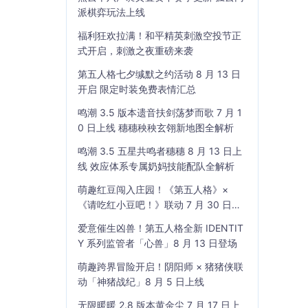
派棋弈玩法上线
福利狂欢拉满！和平精英刺激空投节正
式开启，刺激之夜重磅来袭
第五人格七夕缄默之约活动 8 月 13 日
开启 限定时装免费表情汇总
鸣潮 3.5 版本遗音扶剑荡梦而歌 7 月 1
0 日上线 穗穗秧秧玄翎新地图全解析
鸣潮 3.5 五星共鸣者穗穗 8 月 13 日上
线 效应体系专属奶妈技能配队全解析
萌趣红豆闯入庄园！《第五人格》×
《请吃红小豆吧！》联动 7 月 30 日开
启
爱意催生凶兽！第五人格全新 IDENTIT
Y 系列监管者「心兽」8 月 13 日登场
萌趣跨界冒险开启！阴阳师 × 猪猪侠联
动「神猪战纪」8 月 5 日上线
无限暖暖 2.8 版本黄金尘 7 月 17 日上