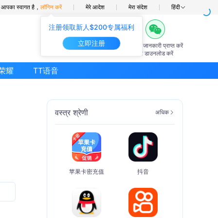
में आपका स्वागत है，
लॉगिन करें
मेरे आदेश
मेरा संदेश
हिंदी
注册领取新人$200专属福利
立即注册
7×24घंटे
अग्रिम जानकारी प्राप्त करें
ऑनलाइन सहायता
ऐप डाउनलोड करें
荣耀
TT语音
वस्त्र श्रेणी
अधिक
苹果卡密充值
抖音