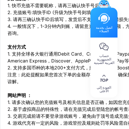
1. 快币充值不需要昵称，请再三确认快手号后付款。
2. 充值账号:填快手ID (升级为快手号则填快手号)
3. 请再三确认快手ID后填写，发货后不支持退换，填错损
4. 一般情况下，1-3分钟内到账，请留意充值之前的余额
اتصل بخدمة
العملاء
咨询。
支付方式
1. 支持全球各大银行通用Debit Card、Credit Card和Pa
حساب
الجمهورية
American Express，Discover、ApplePay和GooglePay
العربية الصينية
2. 支持多国币种的本地200+支付方式，如：Alipay，Boost，
注意：此处提醒如果您首次下单的金额存在异常，为了确保
谅解。
العودة إلى
الأعلى
网站声明 ：
1. 请多次确认您的充值账号及相关信息是否正确，如因您
2. 基于虚拟商品的特殊性，请在充值完成后登陆您的帐号
3. 交易完成前请不要登录游戏账号，避免由于顶号造成充
4. 游戏代充有一定的风险，游戏管控及规则处罚等风险需自