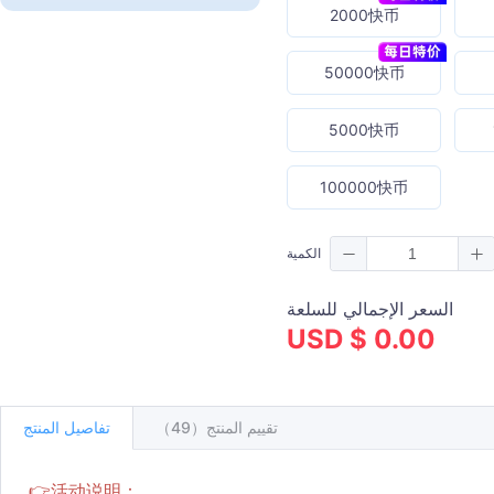
2000快币
50000快币
5000快币
100000快币
الكمية
السعر الإجمالي للسلعة
USD $ 0.00
تقييم المنتج（49）
تفاصيل المنتج
👉活动说明：