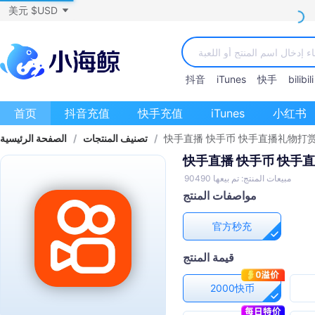
美元 $USD
抖音
iTunes
快手
bilibili
首页
抖音充值
快手充值
iTunes
小红书
快手直播 快手币 快手直播礼物打赏
/
تصنيف المنتجات
/
الصفحة الرئيسية
快手直播 快手币 快手
مبيعات المنتج: تم بيعها 90490
مواصفات المنتج
官方秒充
قيمة المنتج
2000快币