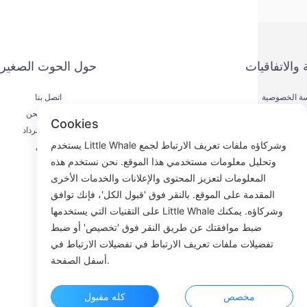
 والاتفاقيات
حول الحوت الصغير
ة الخصوصية
اتصل بنا
يقة الدفع
عملية الشحن
Cookies
اقية الخدمة
عملية الاسترداد
يستخدم Little Whale وشركاؤه ملفات تعريف الارتباط لجمع
KYC
من نحن
وتحليل معلومات مستخدمي هذا الموقع. نحن نستخدم هذه
المعلومات لتعزيز المحتوى والإعلانات والخدمات الأخرى
المقدمة على الموقع. بالنقر فوق 'قبول الكل'، فإنك توافق
على التقنيات التي يستخدمها Little Whale وشركاؤه. يمكنك
Fac
ضبط موافقتك عن طريق النقر فوق 'تخصيص' أو ضبط
تفضيلات ملفات تعريف الارتباط في تفضيلات الارتباط في
ROOM 23
أسفل الصفحة.
مخصص
كله مقبول