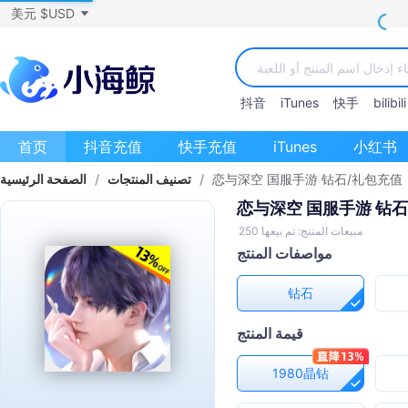
美元 $USD
抖音
iTunes
快手
bilibili
首页
抖音充值
快手充值
iTunes
小红书
恋与深空 国服手游 钻石/礼包充值
/
تصنيف المنتجات
/
الصفحة الرئيسية
恋与深空 国服手游 钻
مبيعات المنتج: تم بيعها 250
مواصفات المنتج
钻石
قيمة المنتج
1980晶钻