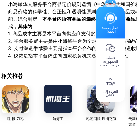
小海鲸华人服务平台商品定价规则遵循《中华人民共和国价
商品价格的科学性、公正性和透明性原则，依据相关商品或
能力综合制定。
本平台内所有商品的最终销售价格均由商品
成，具体为：
اتصل بخدمة
العملاء
1. 商品成本主要是本平台向供应商支付的采购成本；
2. 平台服务费主要是由小海鲸平台为全球华人用户提供商
3. 支付渠道手续费主要是指本平台合作的第三方支付渠道
4. 税费是指本平台依法向国家税务机关缴纳的各项税费。
حساب
الجمهورية
العربية الصينية
相关推荐
العودة إلى
الأعلى
境·界 刀鸣
航海王
鸣潮国服 月相充值
无期
充值