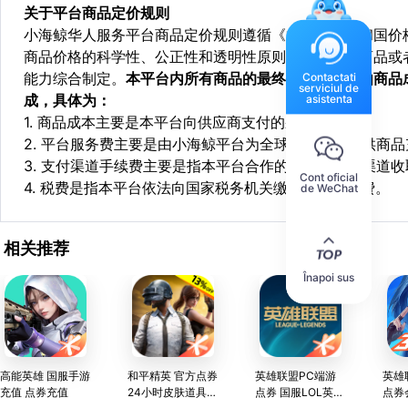
关于平台商品定价规则
小海鲸华人服务平台商品定价规则遵循《中华人民共和国价
商品价格的科学性、公正性和透明性原则，依据相关商品或
能力综合制定。
本平台内所有商品的最终销售价格均由商品
Contactati
serviciul de
成，具体为：
asistenta
1. 商品成本主要是本平台向供应商支付的采购成本；
2. 平台服务费主要是由小海鲸平台为全球华人用户提供商
3. 支付渠道手续费主要是指本平台合作的第三方支付渠道
Cont oficial
4. 税费是指本平台依法向国家税务机关缴纳的各项税费。
de WeChat
相关推荐
Înapoi sus
高能英雄 国服手游
和平精英 官方点券
英雄联盟PC端游
英雄
充值 点券充值
24小时皮肤道具秒
点券 国服LOL英雄
点券