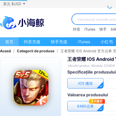
美元 $USD
抖音
iTunes
快手
bili
首页
抖音充值
快手充值
iTunes
小红书
Acasă
/
Categorii de produse
/
王者荣耀 IOS Android 官方点
王者荣耀 IOS Andro
Vânzări produs: Vândute 210808
Specificațiile produsului
IOS 微信
Valoarea produsului
6480点券