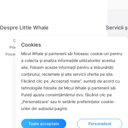
Despre Little Whale
Servicii 
Contactați-ne
Politica de co
Cookies
Procesul de livrare
Metoda 
Micul Whale și partenerii săi folosesc cookie-uri pentru
Procesul de rambursare
Acordul d
a colecta și analiza informațiile utilizatorilor acestui
Despre noi
K
site. Folosim aceste informații pentru a îmbunătăți
conținutul, reclamele și alte servicii oferite pe site.
Făcând clic pe „Acceptați toate”, sunteți de acord cu
tehnologiile folosite de Micul Whale și partenerii săi.
Face
Puteți ajusta consimțământul dvs. făcând clic pe
„Personalizare” sau în setările preferințelor cookie-
ROOM 23
urilor din subsolul paginii.
Toate acceptate
Personalizat