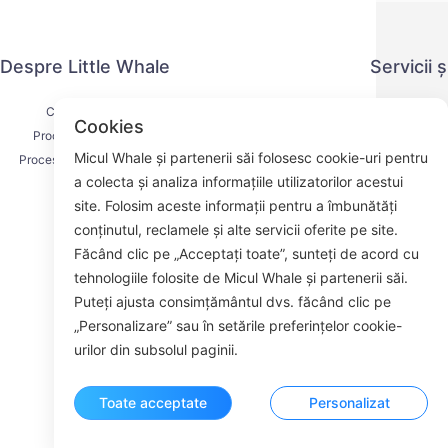
Despre Little Whale
Servicii 
Contactați-ne
Politica de co
Cookies
Procesul de livrare
Metoda 
Micul Whale și partenerii săi folosesc cookie-uri pentru
Procesul de rambursare
Acordul d
a colecta și analiza informațiile utilizatorilor acestui
Despre noi
K
site. Folosim aceste informații pentru a îmbunătăți
conținutul, reclamele și alte servicii oferite pe site.
Făcând clic pe „Acceptați toate”, sunteți de acord cu
tehnologiile folosite de Micul Whale și partenerii săi.
Face
Puteți ajusta consimțământul dvs. făcând clic pe
„Personalizare” sau în setările preferințelor cookie-
ROOM 23
urilor din subsolul paginii.
Toate acceptate
Personalizat