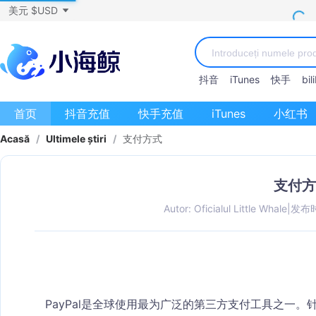
美元 $USD
抖音
iTunes
快手
bili
首页
抖音充值
快手充值
iTunes
小红书
Acasă
/
Ultimele știri
/
支付方式
支付方
Autor: Oficialul Little Whale
|
发布时间
PayPal是全球使用最为广泛的第三方支付工具之一