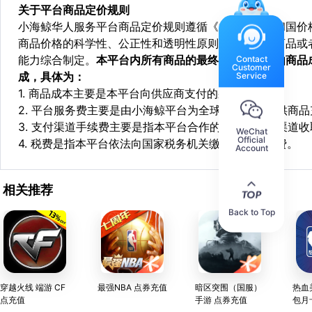
关于平台商品定价规则
小海鲸华人服务平台商品定价规则遵循《中华人民共和国价
商品价格的科学性、公正性和透明性原则，依据相关商品或
能力综合制定。
本平台内所有商品的最终销售价格均由商品
Contact
Customer
成，具体为：
Service
1. 商品成本主要是本平台向供应商支付的采购成本；
2. 平台服务费主要是由小海鲸平台为全球华人用户提供商
3. 支付渠道手续费主要是指本平台合作的第三方支付渠道
WeChat
Official
4. 税费是指本平台依法向国家税务机关缴纳的各项税费。
Account
相关推荐
Back to Top
穿越火线 端游 CF
最强NBA 点券充值
暗区突围（国服）
热血
点充值
手游 点券充值
包月