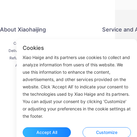
About Xiaohaijing
Service and
Contact Us
Privacy P
Cookies
Delivery Process
Payment 
Xiao Haige and its partners use cookies to collect and
Refund Process
Service Ag
analyze information from users of this website. We
About Us
KY
use this information to enhance the content,
advertisements, and other services provided on the
website. Click 'Accept All' to indicate your consent to
the technologies used by Xiao Haige and its partners.
Face
You can adjust your consent by clicking 'Customize'
or adjusting your preferences in the cookie settings at
ROOM 23
the footer.
Accept All
Customize