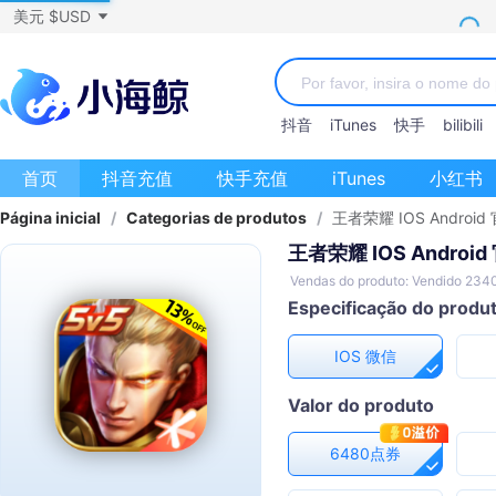
美元 $USD
抖音
iTunes
快手
bilibili
首页
抖音充值
快手充值
iTunes
小红书
Página inicial
/
Categorias de produtos
/
王者荣耀 IOS Andro
王者荣耀 IOS Andro
Vendas do produto: Vendido 234
Especificação do produ
IOS 微信
Valor do produto
6480点券