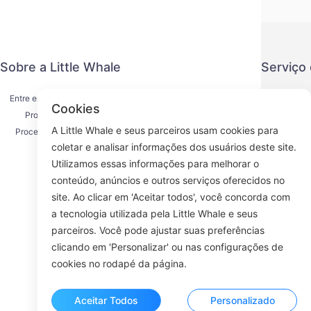
Sobre a Little Whale
Serviço
Entre em contato conosco
Política de
Cookies
Processo de envio
Método de
A Little Whale e seus parceiros usam cookies para
Processo de reembolso
Acordo d
coletar e analisar informações dos usuários deste site.
Sobre nós
K
Utilizamos essas informações para melhorar o
conteúdo, anúncios e outros serviços oferecidos no
site. Ao clicar em 'Aceitar todos', você concorda com
a tecnologia utilizada pela Little Whale e seus
Face
parceiros. Você pode ajustar suas preferências
clicando em 'Personalizar' ou nas configurações de
ROOM 23
cookies no rodapé da página.
Aceitar Todos
Personalizado