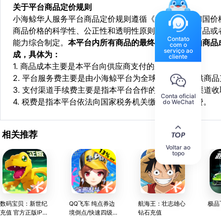
关于平台商品定价规则
小海鲸华人服务平台商品定价规则遵循《中华人民共和国价
商品价格的科学性、公正性和透明性原则，依据相关商品或
Contato
能力综合制定。
本平台内所有商品的最终销售价格均由商品
com o
serviço ao
成，具体为：
cliente
1. 商品成本主要是本平台向供应商支付的采购成本；
2. 平台服务费主要是由小海鲸平台为全球华人用户提供商
3. 支付渠道手续费主要是指本平台合作的第三方支付渠道
Conta oficial
4. 税费是指本平台依法向国家税务机关缴纳的各项税费。
do WeChat
相关推荐
Voltar ao
topo
数码宝贝：新世纪
QQ飞车 纯点券边
航海王：壮志雄心
极品
充值 官方正版IP授
境倒点/快速四级宝
钻石充值