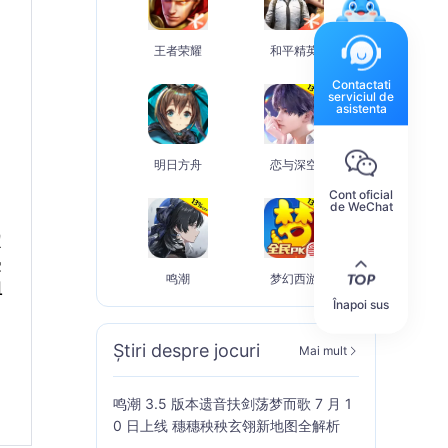
王者荣耀
和平精英
Contactati
serviciul de
asistenta
明日方舟
恋与深空
Cont oficial
de WeChat
定
受
鸣潮
梦幻西游
组
Înapoi sus
Știri despre jocuri
Mai mult
鸣潮 3.5 版本遗音扶剑荡梦而歌 7 月 1
0 日上线 穗穗秧秧玄翎新地图全解析