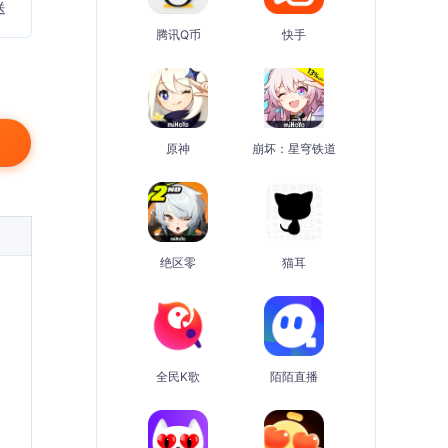
送
腾讯Q币
快手
原神
崩坏：星穹铁道
绝区零
猫耳
全民K歌
陌陌直播