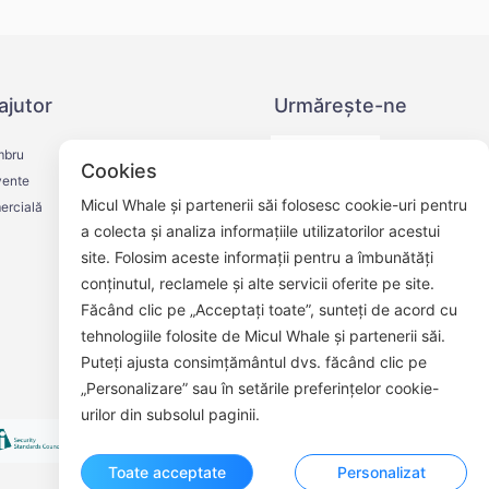
ajutor
Urmărește-ne
mbru
Cookies
vente
Micul Whale și partenerii săi folosesc cookie-uri pentru
ercială
a colecta și analiza informațiile utilizatorilor acestui
site. Folosim aceste informații pentru a îmbunătăți
Cont oficial de WeChat
conținutul, reclamele și alte servicii oferite pe site.
Făcând clic pe „Acceptați toate”, sunteți de acord cu
tehnologiile folosite de Micul Whale și partenerii săi.
Puteți ajusta consimțământul dvs. făcând clic pe
„Personalizare” sau în setările preferințelor cookie-
urilor din subsolul paginii.
Toate acceptate
Personalizat