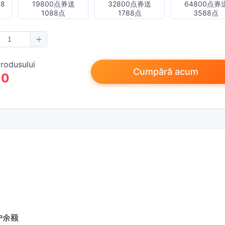
8
19800点券送
32800点券送
64800点券
1088点
1788点
3588点
produsului
Cumpără acum
00
户余额