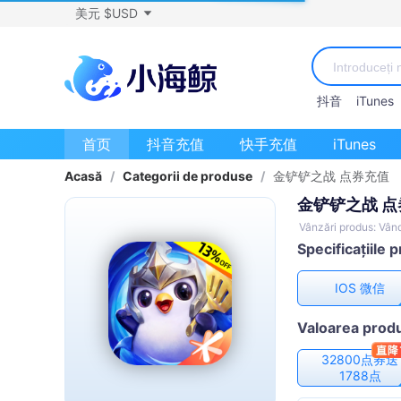
美元 $USD
抖音
iTunes
首页
抖音充值
快手充值
iTunes
Acasă
/
Categorii de produse
/
金铲铲之战 点券充值
金铲铲之战 
Vânzări produs: Vân
Specificațiile 
IOS 微信
Valoarea produ
32800点券送
1788点