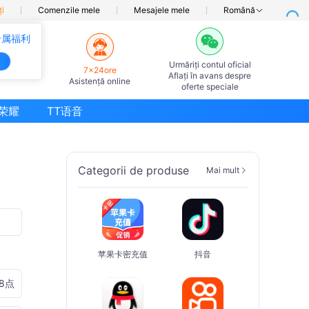
ți
Comenzile mele
Mesajele mele
Română
专属福利
Urmăriți contul oficial
7×24ore
Aflați în avans despre
Asistență online
oferte speciale
荣耀
TT语音
Categorii de produse
Mai mult
Q
苹果卡密充值
抖音
8点