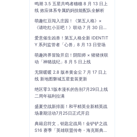
鸣潮 3.5 五星共鸣者穗穗 8 月 13 日上
线 效应体系专属奶妈技能配队全解析
萌趣红豆闯入庄园！《第五人格》×
《请吃红小豆吧！》联动 7 月 30 日开
启
爱意催生凶兽！第五人格全新 IDENTIT
Y 系列监管者「心兽」8 月 13 日登场
萌趣跨界冒险开启！阴阳师 × 猪猪侠联
动「神猪战纪」8 月 5 日上线
无限暖暖 2.8 版本黄金尘 7 月 17 日上
线 新地图磐城五星套装更新
绝区零3.1版本漫长的告别7月29日上线
二周年福利拉满
盛夏空战新排面！和平精英全新精英战
场暑期活动7月25日正式开启
典籍启符文，钥匙定战局！金铲铲之战
S16 赛季「英雄联盟传奇・海克斯典
籍」7 月 23 日上线