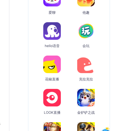
爱聊
他趣
hello语音
会玩
花椒直播
克拉克拉
LOOK直播
金铲铲之战
请