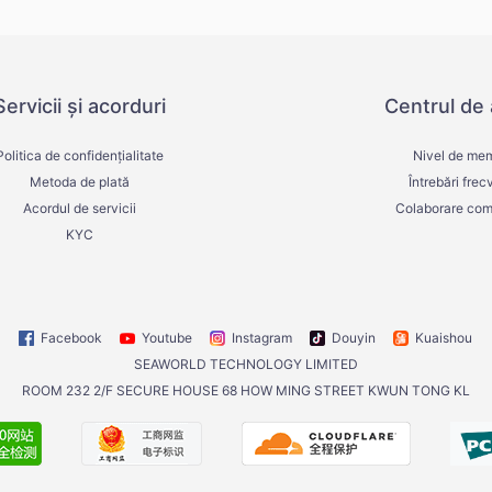
Servicii și acorduri
Centrul de 
Politica de confidențialitate
Nivel de me
Metoda de plată
Întrebări frec
Acordul de servicii
Colaborare com
KYC
Facebook
Youtube
Instagram
Douyin
Kuaishou
SEAWORLD TECHNOLOGY LIMITED
ROOM 232 2/F SECURE HOUSE 68 HOW MING STREET KWUN TONG KL