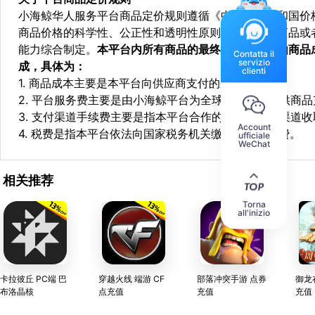
小海鲸华人服务平台商品定价规则遵循《中华人民共和国价
商品价格的科学性、公正性和透明性原则，依据相关商品或
能力综合制定。
本平台内所有商品的最终销售价格均由商品
Contatta il
servizio
成，具体为：
clienti
1. 商品成本主要是本平台向供应商支付的采购成本；
2. 平台服务费主要是由小海鲸平台为全球华人用户提供商
3. 支付渠道手续费主要是指本平台合作的第三方支付渠道
Account
4. 税费是指本平台依法向国家税务机关缴纳的各项税费。
ufficiale
WeChat
相关推荐
Torna
all'inizio
卡拉彼丘 PC端 巴
穿越火线 端游 CF
部落冲突手游 点券
御龙
布洛晶核
点充值
充值
充值