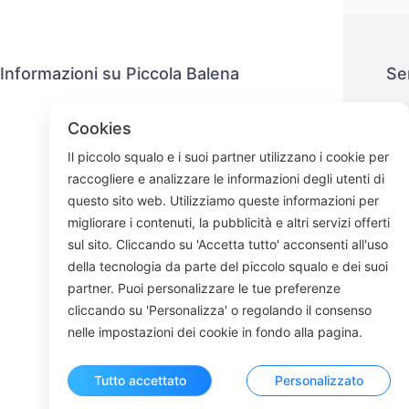
Informazioni su Piccola Balena
Se
Contattaci
P
Cookies
Processo di spedizione
M
Il piccolo squalo e i suoi partner utilizzano i cookie per
Processo di rimborso
raccogliere e analizzare le informazioni degli utenti di
Chi siamo
questo sito web. Utilizziamo queste informazioni per
migliorare i contenuti, la pubblicità e altri servizi offerti
sul sito. Cliccando su 'Accetta tutto' acconsenti all'uso
della tecnologia da parte del piccolo squalo e dei suoi
Face
partner. Puoi personalizzare le tue preferenze
cliccando su 'Personalizza' o regolando il consenso
ROOM 23
nelle impostazioni dei cookie in fondo alla pagina.
Tutto accettato
Personalizzato