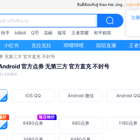
ยินดีต้อนรับสู่ Xiao Hai Jing，
กรุณาเข้
注册
快手
bilibili
Q币
花椒
猫耳
王者荣耀
和平精英
小红书
克拉克拉
哔哩哔哩
陌陌直播
王者
方点券 无第三方 官方直充 不封号
 Android 官方点券 无第三方 官方直充 不封号
้ว 210815
IOS QQ
Android 微信
Android Q
6480点券
680点券
1180点券
3480点券
6480点券