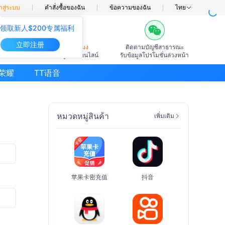
าสู่ระบบ
คำสั่งซื้อของฉัน
ข้อความของฉัน
ไทย
领取新人$200专属福利
立即注册
7×24ชั่วโมง
ติดตามบัญชีสาธารณะ
บริการลูกค้าออนไลน์
รับข้อมูลโปรโมชั่นล่วงหน้า
荣耀
TT语音
หมวดหมู่สินค้า
เพิ่มเติม
Q
苹果卡密充值
抖音