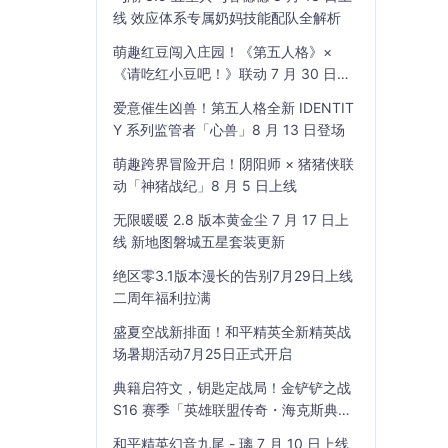
线 效应体系专属奶妈技能配队全解析
萌趣红豆闯入庄园！《第五人格》×
《请吃红小豆吧！》联动 7 月 30 日开
启
爱意催生凶兽！第五人格全新 IDENTIT
Y 系列监管者「心兽」8 月 13 日登场
萌趣跨界冒险开启！阴阳师 × 猪猪侠联
动「神猪战纪」8 月 5 日上线
无限暖暖 2.8 版本黄金尘 7 月 17 日上
线 新地图磐城五星套装更新
绝区零3.1版本漫长的告别7月29日上线
二周年福利拉满
盛夏空战新排面！和平精英全新精英战
场暑期活动7月25日正式开启
典籍启符文，钥匙定战局！金铲铲之战
S16 赛季「英雄联盟传奇・海克斯典
籍」7 月 23 日上线
和平精英幻音九尾 - 璃 7 月 10 日上线