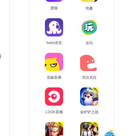
爱聊
他趣
hello语音
会玩
行
花椒直播
克拉克拉
LOOK直播
金铲铲之战