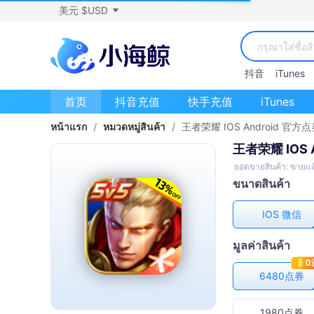
美元 $USD
抖音
iTunes
首页
抖音充值
快手充值
iTunes
หน้าแรก
/
หมวดหมู่สินค้า
/
王者荣耀 IOS Android 官
王者荣耀 IOS
ยอดขายสินค้า: ขายแล
ขนาดสินค้า
IOS 微信
มูลค่าสินค้า
6480点券
1980点券