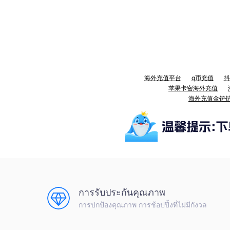
海外充值平台
q币充值
抖
苹果卡密海外充值
海外充值金铲
การรับประกันคุณภาพ
การปกป้องคุณภาพ การช้อปปิ้งที่ไม่มีกังวล