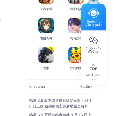
定
王者荣耀
和平精英
受
组
ติดต่อฝ่าย
บริการลูกค้า
明日方舟
恋与深空
บัญชีเฟสบุ๊ค
WeChat
鸣潮
梦幻西游
กลับไปด้าน
บน
ข่าวเกม
เพิ่มเติม
鸣潮 3.5 版本遗音扶剑荡梦而歌 7 月 1
0 日上线 穗穗秧秧玄翎新地图全解析
鸣潮 3.5 五星共鸣者穗穗 8 月 13 日上