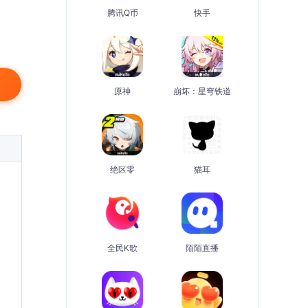
腾讯Q币
快手
原神
崩坏：星穹铁道
绝区零
猫耳
全民K歌
陌陌直播