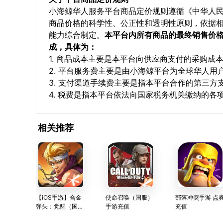
小海鲸华人服务平台商品定价规则遵循《中华人
商品价格的科学性、公正性和透明性原则，依据
能力综合制定。
本平台内所有商品的最终销售价
成，具体为：
1. 商品成本主要是本平台向供应商支付的采购成
2. 平台服务费主要是由小海鲸平台为全球华人
3. 支付渠道手续费主要是指本平台合作的第三方
4. 税费是指本平台依法向国家税务机关缴纳的各
相关推荐
【iOS手游】合金
使命召唤（国服）
部落冲突手游 点
弹头：觉醒（国
手游充值
充值
服）充值