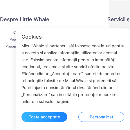
Despre Little Whale
Servicii 
Contactați-ne
Politica de co
Cookies
Procesul de livrare
Metoda 
Micul Whale și partenerii săi folosesc cookie-uri pentru
Procesul de rambursare
Acordul d
a colecta și analiza informațiile utilizatorilor acestui
Despre noi
K
site. Folosim aceste informații pentru a îmbunătăți
conținutul, reclamele și alte servicii oferite pe site.
Făcând clic pe „Acceptați toate”, sunteți de acord cu
tehnologiile folosite de Micul Whale și partenerii săi.
Face
Puteți ajusta consimțământul dvs. făcând clic pe
„Personalizare” sau în setările preferințelor cookie-
ROOM 23
urilor din subsolul paginii.
Toate acceptate
Personalizat