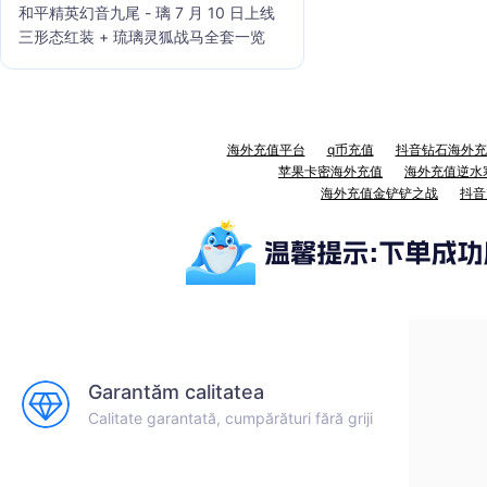
和平精英幻音九尾 - 璃 7 月 10 日上线
三形态红装 + 琉璃灵狐战马全套一览
海外充值平台
q币充值
抖音钻石海外充
苹果卡密海外充值
海外充值逆水
海外充值金铲铲之战
抖音
Garantăm calitatea
Calitate garantată, cumpărături fără griji