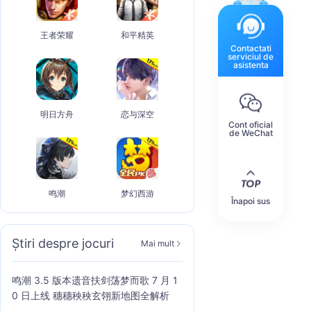
王者荣耀
和平精英
Contactati
serviciul de
asistenta
明日方舟
恋与深空
Cont oficial
de WeChat
鸣潮
梦幻西游
Înapoi sus
Știri despre jocuri
Mai mult
鸣潮 3.5 版本遗音扶剑荡梦而歌 7 月 1
0 日上线 穗穗秧秧玄翎新地图全解析