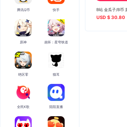
B站 金瓜子/B币 
腾讯Q币
快手
USD $ 30.80
原神
崩坏：星穹铁道
绝区零
猫耳
全民K歌
陌陌直播