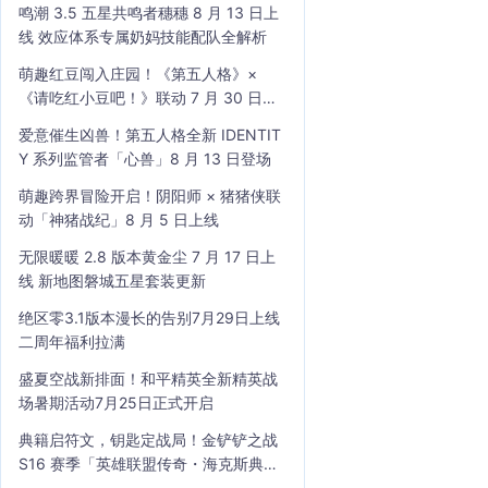
鸣潮 3.5 五星共鸣者穗穗 8 月 13 日上
线 效应体系专属奶妈技能配队全解析
萌趣红豆闯入庄园！《第五人格》×
《请吃红小豆吧！》联动 7 月 30 日开
启
爱意催生凶兽！第五人格全新 IDENTIT
Y 系列监管者「心兽」8 月 13 日登场
萌趣跨界冒险开启！阴阳师 × 猪猪侠联
动「神猪战纪」8 月 5 日上线
无限暖暖 2.8 版本黄金尘 7 月 17 日上
线 新地图磐城五星套装更新
绝区零3.1版本漫长的告别7月29日上线
二周年福利拉满
盛夏空战新排面！和平精英全新精英战
场暑期活动7月25日正式开启
典籍启符文，钥匙定战局！金铲铲之战
S16 赛季「英雄联盟传奇・海克斯典
籍」7 月 23 日上线