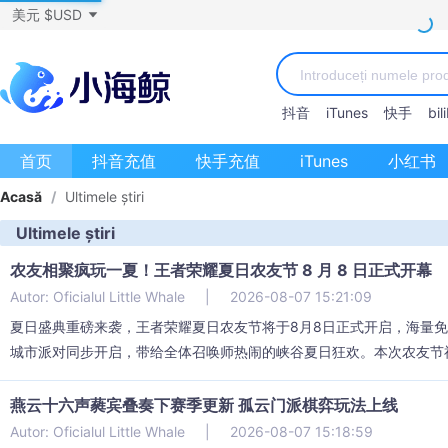
美元 $USD
抖音
iTunes
快手
bili
首页
抖音充值
快手充值
iTunes
小红书
Acasă
/
Ultimele știri
Ultimele știri
农友相聚疯玩一夏！王者荣耀夏日农友节 8 月 8 日正式开幕
Autor: Oficialul Little Whale
|
2026-08-07 15:21:09
夏日盛典重磅来袭，王者荣耀夏日农友节将于8月8日正式开启，海量
城市派对同步开启，带给全体召唤师热闹的峡谷夏日狂欢。本次农友节福.
燕云十六声蕤宾叠奏下赛季更新 孤云门派棋弈玩法上线
Autor: Oficialul Little Whale
|
2026-08-07 15:18:59