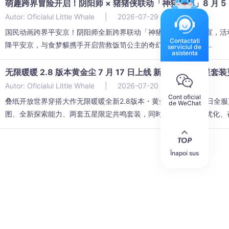
萌趣跨界冒险开启！阴阳师 × 猪猪侠联动「神猪战纪」8 月 5
Autor: Oficialul Little Whale
|
2026-07-29 11:01:41
国民动画跨界平安京！阴阳师全新跨界联动「神猪战纪」正式官宣，活动将
Contactati
降平安京，与食梦貘携手开启营救饭笥公主的奇幻冒险，两款限...
serviciul de
asistenta
无限暖暖 2.8 版本黄金尘 7 月 17 日上线 新地图磐城五星套
Autor: Oficialul Little Whale
|
2026-07-20 15:01:51
Cont oficial
叠纸开放世界穿搭大作无限暖暖全新2.8版本・黄金尘已于7月17日
de WeChat
图、全新探索能力、两套五星限定共鸣套装，同时上线海量减负优化、存储
Înapoi sus