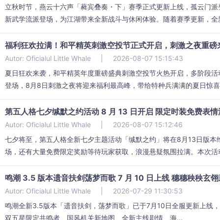
立秋时节，燕云十六声「蕤宾叠奏・下」赛季正式更新上线，孤云门派
新武学流派登场，为江湖带来全新战斗与休闲体验。随着赛季更新，全新门
福利狂欢拉满！和平精英刺激空投节正式开启，刺激之夜重磅
Autor: Oficialul Little Whale
|
2026-08-07 15:15:43
夏日狂欢来袭，和平精英年度重磅盛典刺激空投节火热开启，多阶段活
登场，8月8日刺激之夜将迎来福利最高峰，带给特种兵满满的夏日惊喜。
第五人格七夕缄默之约活动 8 月 13 日开启 限定时装免费表
Autor: Oficialul Little Whale
|
2026-08-07 15:12:46
七夕将至，第五人格全新七夕主题活动「缄默之约」将在8月13日版
场，还有大量免费限定奖励等待玩家获取，浪漫悬疑氛围拉满。本次活动.
鸣潮 3.5 版本遗音扶剑荡梦而歌 7 月 10 日上线 穗穗秧秧
Autor: Oficialul Little Whale
|
2026-07-29 11:30:53
鸣潮全新3.5版本「遗音扶剑，荡梦而歌」已于7月10日全服更新上线，同
双五星限定共鸣者、国风机关新地图、全新主线剧情、海...