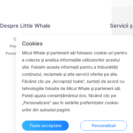
Despre Little Whale
Servicii 
Contactați-ne
Politica de co
Cookies
Procesul de livrare
Metoda 
Micul Whale și partenerii săi folosesc cookie-uri pentru
Procesul de rambursare
Acordul d
a colecta și analiza informațiile utilizatorilor acestui
Despre noi
K
site. Folosim aceste informații pentru a îmbunătăți
conținutul, reclamele și alte servicii oferite pe site.
Făcând clic pe „Acceptați toate”, sunteți de acord cu
tehnologiile folosite de Micul Whale și partenerii săi.
Face
Puteți ajusta consimțământul dvs. făcând clic pe
„Personalizare” sau în setările preferințelor cookie-
ROOM 23
urilor din subsolul paginii.
Toate acceptate
Personalizat