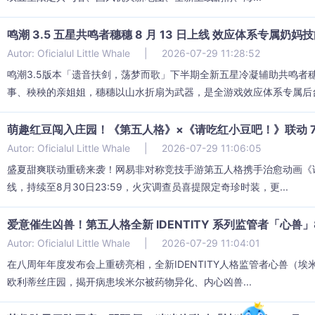
鸣潮 3.5 五星共鸣者穗穗 8 月 13 日上线 效应体系专属奶
Autor: Oficialul Little Whale
|
2026-07-29 11:28:52
鸣潮3.5版本「遗音扶剑，荡梦而歌」下半期全新五星冷凝辅助共鸣者
事、秧秧的亲姐姐，穗穗以山水折扇为武器，是全游戏效应体系专属后台奶
萌趣红豆闯入庄园！《第五人格》×《请吃红小豆吧！》联动 7 
Autor: Oficialul Little Whale
|
2026-07-29 11:06:05
盛夏甜爽联动重磅来袭！网易非对称竞技手游第五人格携手治愈动画《
线，持续至8月30日23:59，火灾调查员喜提限定奇珍时装，更...
爱意催生凶兽！第五人格全新 IDENTITY 系列监管者「心兽」8
Autor: Oficialul Little Whale
|
2026-07-29 11:04:01
在八周年年度发布会上重磅亮相，全新IDENTITY人格监管者心兽（
欧利蒂丝庄园，揭开病患埃米尔被药物异化、内心凶兽...