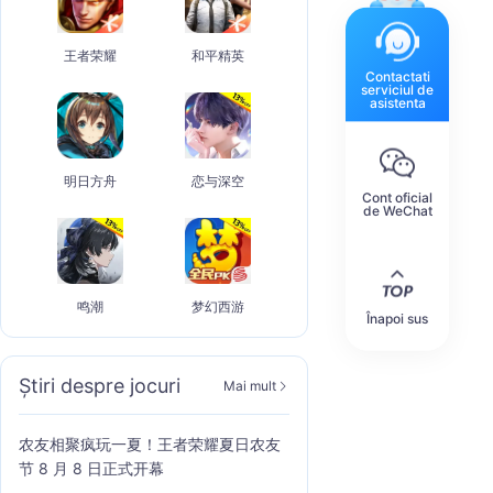
王者荣耀
和平精英
Contactati
serviciul de
asistenta
明日方舟
恋与深空
Cont oficial
de WeChat
鸣潮
梦幻西游
Înapoi sus
Știri despre jocuri
Mai mult
农友相聚疯玩一夏！王者荣耀夏日农友
节 8 月 8 日正式开幕