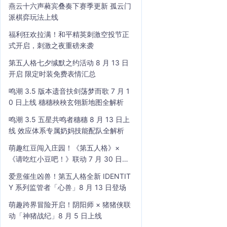
燕云十六声蕤宾叠奏下赛季更新 孤云门
派棋弈玩法上线
福利狂欢拉满！和平精英刺激空投节正
式开启，刺激之夜重磅来袭
第五人格七夕缄默之约活动 8 月 13 日
开启 限定时装免费表情汇总
鸣潮 3.5 版本遗音扶剑荡梦而歌 7 月 1
0 日上线 穗穗秧秧玄翎新地图全解析
鸣潮 3.5 五星共鸣者穗穗 8 月 13 日上
线 效应体系专属奶妈技能配队全解析
萌趣红豆闯入庄园！《第五人格》×
《请吃红小豆吧！》联动 7 月 30 日开
启
爱意催生凶兽！第五人格全新 IDENTIT
Y 系列监管者「心兽」8 月 13 日登场
萌趣跨界冒险开启！阴阳师 × 猪猪侠联
动「神猪战纪」8 月 5 日上线