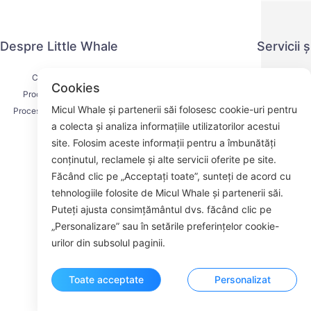
Despre Little Whale
Servicii 
Contactați-ne
Politica de co
Cookies
Procesul de livrare
Metoda 
Micul Whale și partenerii săi folosesc cookie-uri pentru
Procesul de rambursare
Acordul d
a colecta și analiza informațiile utilizatorilor acestui
Despre noi
K
site. Folosim aceste informații pentru a îmbunătăți
conținutul, reclamele și alte servicii oferite pe site.
Făcând clic pe „Acceptați toate”, sunteți de acord cu
tehnologiile folosite de Micul Whale și partenerii săi.
Face
Puteți ajusta consimțământul dvs. făcând clic pe
„Personalizare” sau în setările preferințelor cookie-
ROOM 23
urilor din subsolul paginii.
Toate acceptate
Personalizat