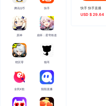
快手 快手直播
腾讯Q币
快手
USD $ 29.64
原神
崩坏：星穹铁道
绝区零
猫耳
全民K歌
陌陌直播