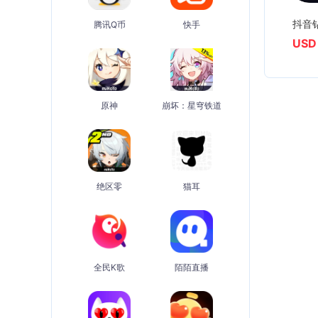
抖音钻
腾讯Q币
快手
USD
原神
崩坏：星穹铁道
绝区零
猫耳
全民K歌
陌陌直播