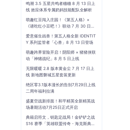
鸣潮 3.5 五星共鸣者穗穗 8 月 13 日上
线 效应体系专属奶妈技能配队全解析
萌趣红豆闯入庄园！《第五人格》×
《请吃红小豆吧！》联动 7 月 30 日开
启
爱意催生凶兽！第五人格全新 IDENTIT
Y 系列监管者「心兽」8 月 13 日登场
萌趣跨界冒险开启！阴阳师 × 猪猪侠联
动「神猪战纪」8 月 5 日上线
无限暖暖 2.8 版本黄金尘 7 月 17 日上
线 新地图磐城五星套装更新
绝区零3.1版本漫长的告别7月29日上线
二周年福利拉满
盛夏空战新排面！和平精英全新精英战
场暑期活动7月25日正式开启
典籍启符文，钥匙定战局！金铲铲之战
S16 赛季「英雄联盟传奇・海克斯典
籍」7 月 23 日上线