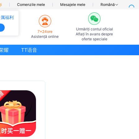
ți
Comenzile mele
Mesajele mele
Română
专属福利
Urmăriți contul oficial
7×24ore
Aflați în avans despre
Asistență online
oferte speciale
荣耀
TT语音