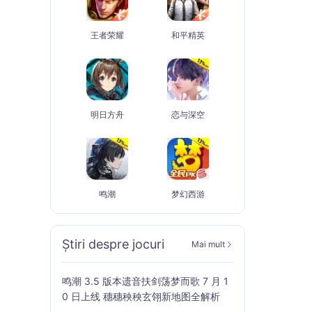
王者荣耀
和平精英
明日方舟
恋与深空
鸣潮
梦幻西游
Știri despre jocuri
Mai mult
鸣潮 3.5 版本遗音扶剑荡梦而歌 7 月 1
0 日上线 穗穗秧秧玄翎新地图全解析