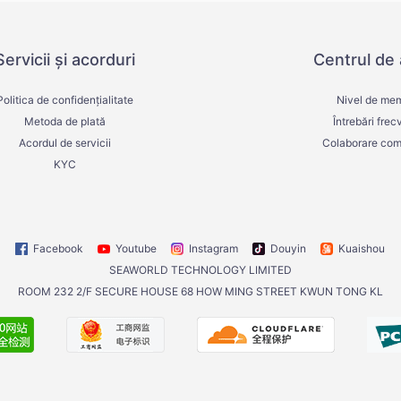
Servicii și acorduri
Centrul de 
Politica de confidențialitate
Nivel de me
Metoda de plată
Întrebări frec
Acordul de servicii
Colaborare com
KYC
Facebook
Youtube
Instagram
Douyin
Kuaishou
SEAWORLD TECHNOLOGY LIMITED
ROOM 232 2/F SECURE HOUSE 68 HOW MING STREET KWUN TONG KL