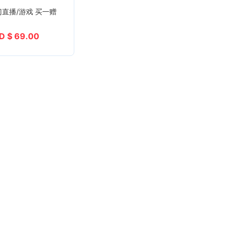
门直播/游戏 买一赠
D $ 69.00