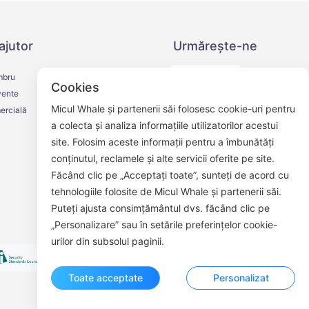
ajutor
Urmărește-ne
mbru
Cookies
vente
Micul Whale și partenerii săi folosesc cookie-uri pentru
ercială
a colecta și analiza informațiile utilizatorilor acestui
site. Folosim aceste informații pentru a îmbunătăți
Cont oficial de WeChat
conținutul, reclamele și alte servicii oferite pe site.
Făcând clic pe „Acceptați toate”, sunteți de acord cu
tehnologiile folosite de Micul Whale și partenerii săi.
Puteți ajusta consimțământul dvs. făcând clic pe
„Personalizare” sau în setările preferințelor cookie-
urilor din subsolul paginii.
Toate acceptate
Personalizat