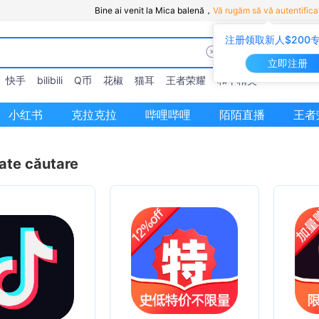
Bine ai venit la Mica balenă，
Vă rugăm să vă autentifica
注册领取新人$200
立即注册
快手
bilibili
Q币
花椒
猫耳
王者荣耀
和平精英
小红书
克拉克拉
哔哩哔哩
陌陌直播
王者
ate căutare