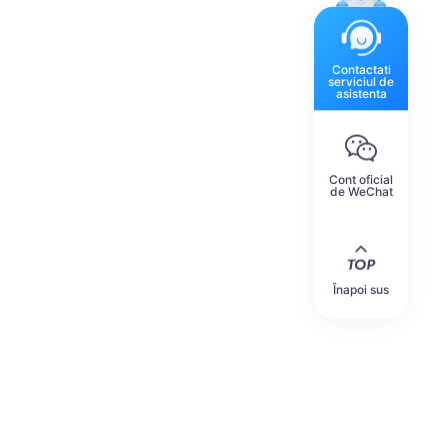
Contactati
serviciul de
asistenta
Cont oficial
de WeChat
Înapoi sus