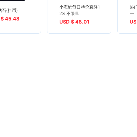
小海鲸每日特价直降1
热
石(抖币)
2% 不限量
一
 $ 45.48
USD $ 48.01
US