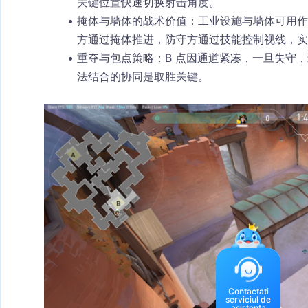
关键位置快速切换射击角度。
掩体与墙体的战术价值
：工业设施与墙体可用作
方通过掩体推进，防守方通过技能控制视线，实
重夺与包点策略
：B 点因通道紧凑，一旦失守
法结合的协同是取胜关键。
Contactati
serviciul de
asistenta