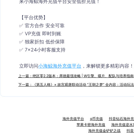
来小海鲸海外充值平台安全低价充值！
【平台优势】
✅ 官方合作 安全可靠
✅ VP充值 即时到账
✅ 独家折扣 低价保障
✅ 7×24小时客服支持
立即访问
小海鲸海外充值平台
，来解锁更多精彩内容！
上一篇：绝区零2.2版本：席德最强攻略 | W引擎、碟片、配队与培养指南
下一篇：《第五人格》× 故宫观唐联动活动 “王朝之梦” 全内容：活动玩
海外充值平台
q币充值
抖音钻石海外充
苹果卡密海外充值
海外充值逆水
海外充值金铲铲之战
抖音