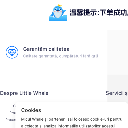
Garantăm calitatea
Calitate garantată, cumpărături fără griji
Despre Little Whale
Servicii 
Contactați-ne
Politica de co
Cookies
Procesul de livrare
Metoda 
Micul Whale și partenerii săi folosesc cookie-uri pentru
Procesul de rambursare
Acordul d
a colecta și analiza informațiile utilizatorilor acestui
Despre noi
K