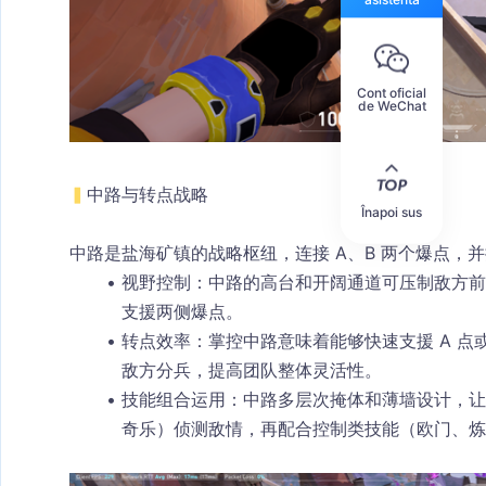
Cont oficial
de WeChat
▍
中路与转点战略
Înapoi sus
中路是盐海矿镇的战略枢纽，连接 A、B 两个爆点，
视野控制
：中路的高台和开阔通道可压制敌方前
支援两侧爆点。
转点效率
：掌控中路意味着能够快速支援 A 点
敌方分兵，提高团队整体灵活性。
技能组合运用
：中路多层次掩体和薄墙设计，让
奇乐）侦测敌情，再配合控制类技能（欧门、炼