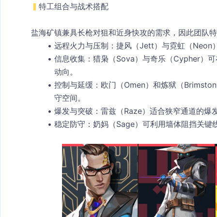
▍
特工组合与战术搭配
盐海矿镇兼具长枪对狙和近身快攻的需求，因此团队特
远程火力与压制
：捷风（Jett）与霓虹（Ne
信息收集
：猎枭（Sova）与奇乐（Cyphe
动向。
控制与延缓
：欧门（Omen）和炼狱（Brimsto
守空间。
爆发与突破
：雷兹（Raze）适合狭窄通道的
稳定防守
：奶妈（Sage）可利用墙体阻挡关