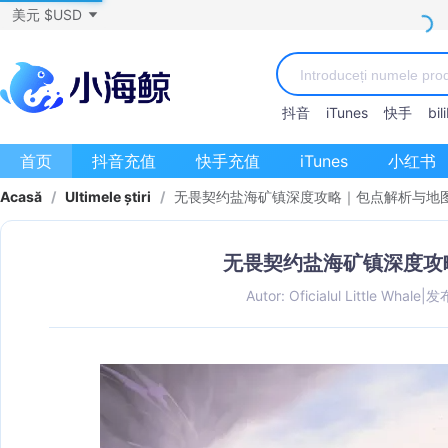
美元 $USD
抖音
iTunes
快手
bili
首页
抖音充值
快手充值
iTunes
小红书
Acasă
/
Ultimele știri
/
无畏契约盐海矿镇深度攻略｜包点解析与地
无畏契约盐海矿镇深度攻
Autor: Oficialul Little Whale
|
发布