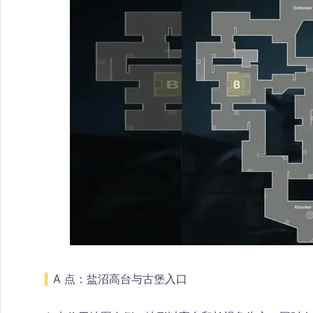
▍
A 点：盐沼高台与古堡入口