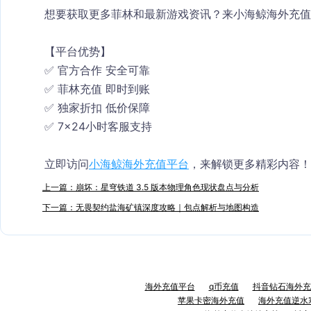
想要获取更多菲林和最新游戏资讯？来小海鲸海外充值
【平台优势】
✅ 官方合作 安全可靠
✅ 菲林充值 即时到账
✅ 独家折扣 低价保障
✅ 7×24小时客服支持
立即访问
小海鲸海外充值平台
，来解锁更多精彩内容！
上一篇：崩坏：星穹铁道 3.5 版本物理角色现状盘点与分析
下一篇：无畏契约盐海矿镇深度攻略｜包点解析与地图构造
海外充值平台
q币充值
抖音钻石海外充
苹果卡密海外充值
海外充值逆水