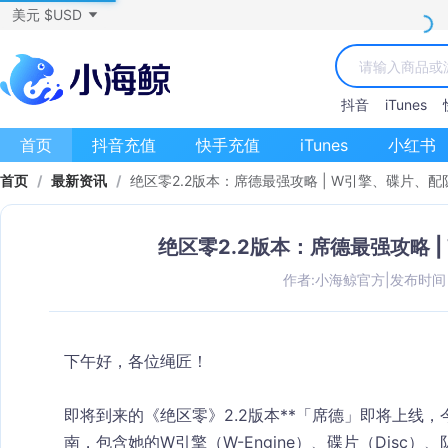
美元 $USD
抖音
iTunes
首页
抖音充值
快手充值
iTunes
小红书
首页
/
最新资讯
/
绝区零2.2版本：席德最强攻略 | W引擎、碟片、
绝区零2.2版本：席德最强攻略 
作者:小海鲸官方
|
发布时间：2
下午好，各位绳匠！
即将到来的《绝区零》2.2版本**「席德」
即将上线，
南，包含她的
W引擎（W-Engine）
、碟片（Disc）