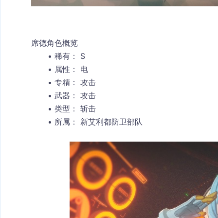
席德角色概览
稀有：
 S
属性：
 电
专精：
 攻击
武器：
 攻击
类型：
 斩击
所属：
 新艾利都防卫部队