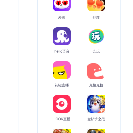
爱聊
他趣
hello语音
会玩
花椒直播
克拉克拉
LOOK直播
金铲铲之战