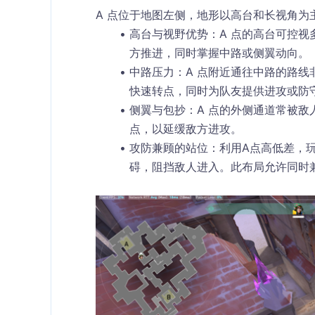
A 点位于地图左侧，地形以高台和长视角为
高台与视野优势
：A 点的高台可控
方推进，同时掌握中路或侧翼动向。
中路压力
：A 点附近通往中路的路
快速转点，同时为队友提供进攻或防
侧翼与包抄
：A 点的外侧通道常被
点，以延缓敌方进攻。
攻防兼顾的站位
：利用A点高低差，
碍，阻挡敌人进入。此布局允许同时