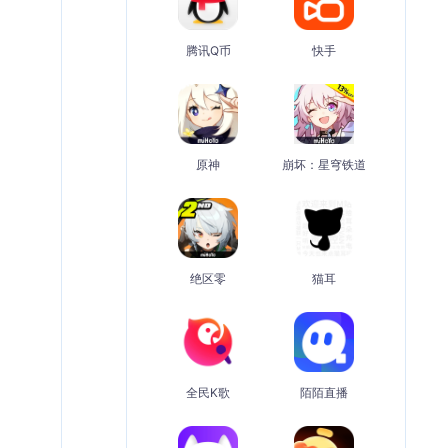
腾讯Q币
快手
原神
崩坏：星穹铁道
绝区零
猫耳
全民K歌
陌陌直播