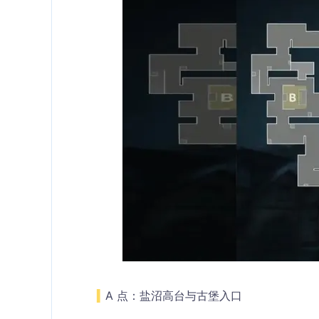
▍
A 点：盐沼高台与古堡入口