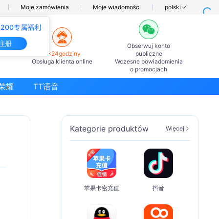
Moje zamówienia
Moje wiadomości
polski
200专属福利
注册
Obserwuj konto
7×24godziny
publiczne
Obsługa klienta online
Wczesne powiadomienia
o promocjach
荣耀
TT语音
Kategorie produktów
Więcej
苹果卡密充值
抖音