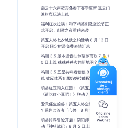
燕云十六声蕤宾叠奏下赛季更新 孤云门
派棋弈玩法上线
福利狂欢拉满！和平精英刺激空投节正
式开启，刺激之夜重磅来袭
第五人格七夕缄默之约活动 8 月 13 日
开启 限定时装免费表情汇总
鸣潮 3.5 版本遗音扶剑荡梦而歌 7 月 1
0 日上线 穗穗秧秧玄翎新地图全解析
鸣潮 3.5 五星共鸣者穗穗 8 月 13 日上
线 效应体系专属奶妈技能配队全解析
Skontaktuj
się z
萌趣红豆闯入庄园！《第五人格》×
obsługą
klienta
《请吃红小豆吧！》联动 7 月 30 日开
启
爱意催生凶兽！第五人格全新 IDENTIT
Y 系列监管者「心兽」8 月 13 日登场
Oficjalne
konto
萌趣跨界冒险开启！阴阳师 × 猪猪侠联
WeChat
动「神猪战纪」8 月 5 日上线