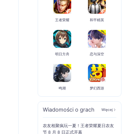
王者荣耀
和平精英
明日方舟
恋与深空
鸣潮
梦幻西游
Wiadomości o grach
Więcej
农友相聚疯玩一夏！王者荣耀夏日农友
节 8 月 8 日正式开幕