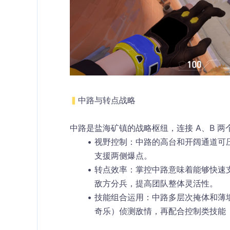
▍
中路与转点战略
中路是盐海矿镇的战略枢纽，连接 A、B 
视野控制
：中路的高台和开阔通道可
支援两侧爆点。
转点效率
：掌控中路意味着能够快速支
敌方分兵，提高团队整体灵活性。
技能组合运用
：中路多层次掩体和薄
奇乐）侦测敌情，再配合控制类技能