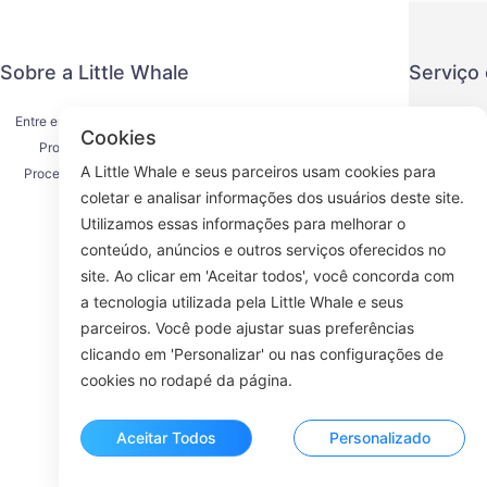
Sobre a Little Whale
Serviço
Entre em contato conosco
Política de
Cookies
Processo de envio
Método de
A Little Whale e seus parceiros usam cookies para
Processo de reembolso
Acordo d
coletar e analisar informações dos usuários deste site.
Sobre nós
K
Utilizamos essas informações para melhorar o
conteúdo, anúncios e outros serviços oferecidos no
site. Ao clicar em 'Aceitar todos', você concorda com
a tecnologia utilizada pela Little Whale e seus
Face
parceiros. Você pode ajustar suas preferências
clicando em 'Personalizar' ou nas configurações de
ROOM 23
cookies no rodapé da página.
Aceitar Todos
Personalizado