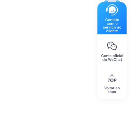
Contato
com o
serviço ao
cliente
Conta oficial
do WeChat
Voltar ao
topo