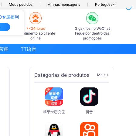
Meus pedidos
Minhas mensagens
Português
0专属福利
册
7×24horas
Siga-nos no WeChat
Atendimento ao cliente
Fique por dentro das
online
promoções
荣耀
TT语音
Categorias de produtos
Mais
苹果卡密充值
抖音