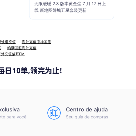
无限暖暖 2.8 版本黄金尘 7 月 17 日上
线 新地图磐城五星套装更新
穹铁道充值
海外充值原神国服
战
鸣潮国服海外充值
海外充值猫耳FM
xclusiva
Centro de ajuda
nte para você
Seu guia de compras