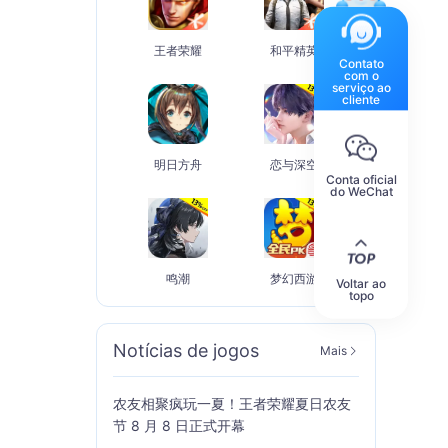
王者荣耀
和平精英
Contato
com o
serviço ao
cliente
明日方舟
恋与深空
Conta oficial
do WeChat
鸣潮
梦幻西游
Voltar ao
topo
Notícias de jogos
Mais
农友相聚疯玩一夏！王者荣耀夏日农友
节 8 月 8 日正式开幕