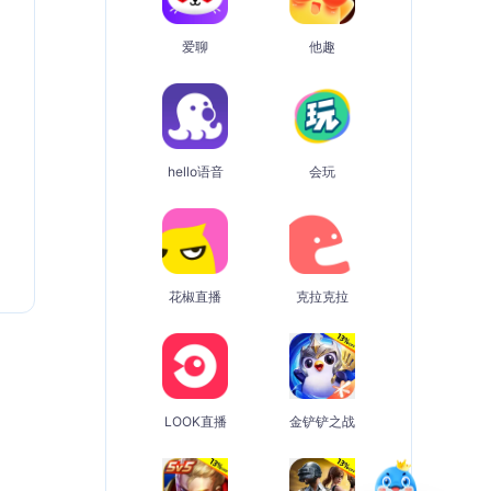
爱聊
他趣
hello语音
会玩
花椒直播
克拉克拉
LOOK直播
金铲铲之战