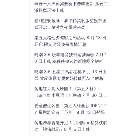
燕云十六声蕤宾叠奏下赛季更新 孤云门
派棋弈玩法上线
福利狂欢拉满！和平精英刺激空投节正
式开启，刺激之夜重磅来袭
第五人格七夕缄默之约活动 8 月 13 日
开启 限定时装免费表情汇总
鸣潮 3.5 版本遗音扶剑荡梦而歌 7 月 1
0 日上线 穗穗秧秧玄翎新地图全解析
鸣潮 3.5 五星共鸣者穗穗 8 月 13 日上
线 效应体系专属奶妈技能配队全解析
萌趣红豆闯入庄园！《第五人格》×
《请吃红小豆吧！》联动 7 月 30 日开
启
爱意催生凶兽！第五人格全新 IDENTIT
Y 系列监管者「心兽」8 月 13 日登场
萌趣跨界冒险开启！阴阳师 × 猪猪侠联
动「神猪战纪」8 月 5 日上线