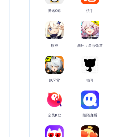
腾讯Q币
快手
原神
崩坏：星穹铁道
绝区零
猫耳
全民K歌
陌陌直播