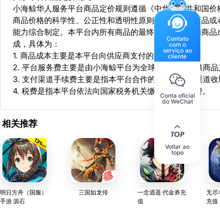
小海鲸华人服务平台商品定价规则遵循《中华人民共和国价
商品价格的科学性、公正性和透明性原则，依据相关商品或
能力综合制定。本平台内所有商品的最终销售价格均由商品
Contato
成，具体为：
com o
serviço ao
1. 商品成本主要是本平台向供应商支付的采购成本；
cliente
2. 平台服务费主要是由小海鲸平台为全球华人用户提供商
3. 支付渠道手续费主要是指本平台合作的第三方支付渠道
4. 税费是指本平台依法向国家税务机关缴纳的各项税费。
Conta oficial
do WeChat
相关推荐
Voltar ao
topo
明日方舟（国服）
三国如龙传
一念逍遥 代金券充
无尽
手游 源石
值
充值