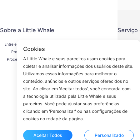
Sobre a Little Whale
Serviço
Entre em contato conosco
Política de
Cookies
Processo de envio
Método de
A Little Whale e seus parceiros usam cookies para
Processo de reembolso
Acordo d
coletar e analisar informações dos usuários deste site.
Sobre nós
K
Utilizamos essas informações para melhorar o
conteúdo, anúncios e outros serviços oferecidos no
site. Ao clicar em 'Aceitar todos', você concorda com
a tecnologia utilizada pela Little Whale e seus
Face
parceiros. Você pode ajustar suas preferências
clicando em 'Personalizar' ou nas configurações de
ROOM 23
cookies no rodapé da página.
Aceitar Todos
Personalizado