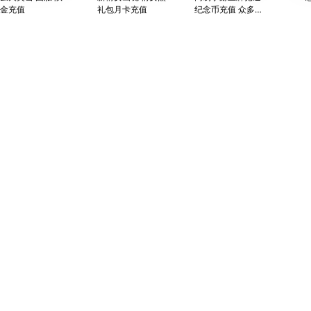
金充值
礼包月卡充值
纪念币充值 众多超
现实概念车任由你
驾驶