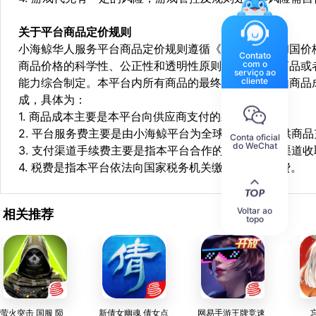
关于平台商品定价规则
小海鲸华人服务平台商品定价规则遵循《中华人民共和国价
Contato
com o
商品价格的科学性、公正性和透明性原则，依据相关商品或
serviço ao
cliente
能力综合制定。本平台内所有商品的最终销售价格均由商品
成，具体为：
1. 商品成本主要是本平台向供应商支付的采购成本；
2. 平台服务费主要是由小海鲸平台为全球华人用户提供商
Conta oficial
do WeChat
3. 支付渠道手续费主要是指本平台合作的第三方支付渠道
4. 税费是指本平台依法向国家税务机关缴纳的各项税费。
Voltar ao
相关推荐
topo
萤火突击 国服 陨
新倩女幽魂 倩女点
网易手游王牌竞速