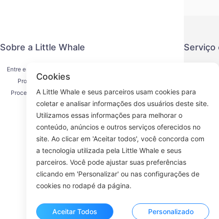
Sobre a Little Whale
Serviço
Entre em contato conosco
Política de
Cookies
Processo de envio
Método de
A Little Whale e seus parceiros usam cookies para
Processo de reembolso
Acordo d
coletar e analisar informações dos usuários deste site.
Sobre nós
K
Utilizamos essas informações para melhorar o
conteúdo, anúncios e outros serviços oferecidos no
site. Ao clicar em 'Aceitar todos', você concorda com
a tecnologia utilizada pela Little Whale e seus
Face
parceiros. Você pode ajustar suas preferências
clicando em 'Personalizar' ou nas configurações de
ROOM 23
cookies no rodapé da página.
Aceitar Todos
Personalizado