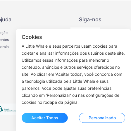
ajuda
Siga-nos
iação
Cookies
entes
A Little Whale e seus parceiros usam cookies para
ercial
coletar e analisar informações dos usuários deste site.
Utilizamos essas informações para melhorar o
Conta oficial do WeChat
conteúdo, anúncios e outros serviços oferecidos no
site. Ao clicar em 'Aceitar todos', você concorda com
a tecnologia utilizada pela Little Whale e seus
parceiros. Você pode ajustar suas preferências
clicando em 'Personalizar' ou nas configurações de
cookies no rodapé da página.
Aceitar Todos
Personalizado