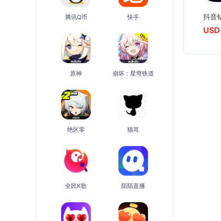
抖音钻
腾讯Q币
快手
USD 
原神
崩坏：星穹铁道
绝区零
猫耳
全民K歌
陌陌直播