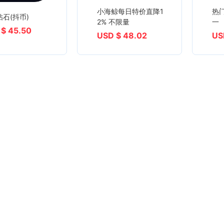
小海鲸每日特价直降1
热
石(抖币)
2% 不限量
一
$ 45.50
USD $ 48.02
US