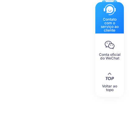
Contato
com o
serviço ao
cliente
Conta oficial
do WeChat
Voltar ao
topo