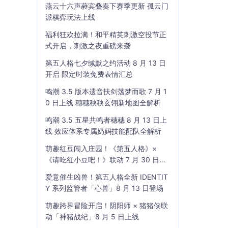
燕云十六声蕤宾叠奏下赛季更新 孤云门
派棋弈玩法上线
福利狂欢拉满！和平精英刺激空投节正
式开启，刺激之夜重磅来袭
第五人格七夕缄默之约活动 8 月 13 日
开启 限定时装免费表情汇总
鸣潮 3.5 版本遗音扶剑荡梦而歌 7 月 1
0 日上线 穗穗秧秧玄翎新地图全解析
鸣潮 3.5 五星共鸣者穗穗 8 月 13 日上
线 效应体系专属奶妈技能配队全解析
萌趣红豆闯入庄园！《第五人格》×
《请吃红小豆吧！》联动 7 月 30 日开
启
爱意催生凶兽！第五人格全新 IDENTIT
Y 系列监管者「心兽」8 月 13 日登场
萌趣跨界冒险开启！阴阳师 × 猪猪侠联
动「神猪战纪」8 月 5 日上线