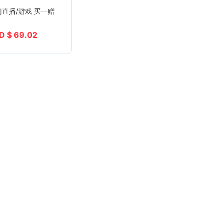
门直播/游戏 买一赠
D $ 69.02