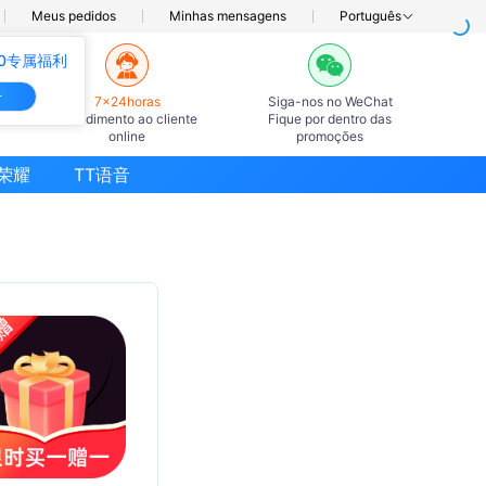
Meus pedidos
Minhas mensagens
Português
0专属福利
册
7×24horas
Siga-nos no WeChat
Atendimento ao cliente
Fique por dentro das
online
promoções
荣耀
TT语音