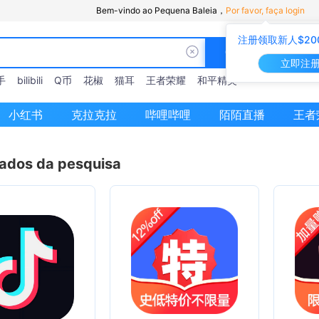
Bem-vindo ao Pequena Baleia，
Por favor, faça login
注册领取新人$20
立即注
手
bilibili
Q币
花椒
猫耳
王者荣耀
和平精英
小红书
克拉克拉
哔哩哔哩
陌陌直播
王者
tados da pesquisa