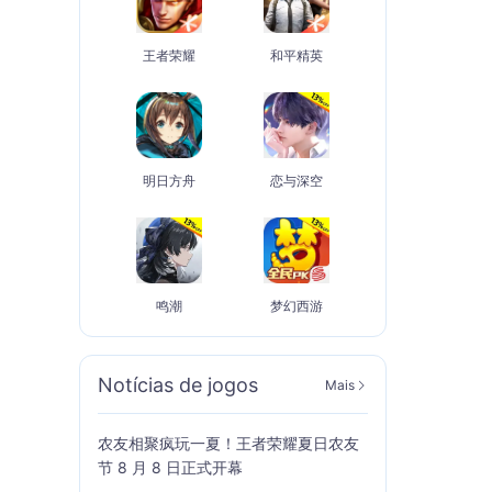
王者荣耀
和平精英
明日方舟
恋与深空
鸣潮
梦幻西游
Notícias de jogos
Mais
农友相聚疯玩一夏！王者荣耀夏日农友
节 8 月 8 日正式开幕