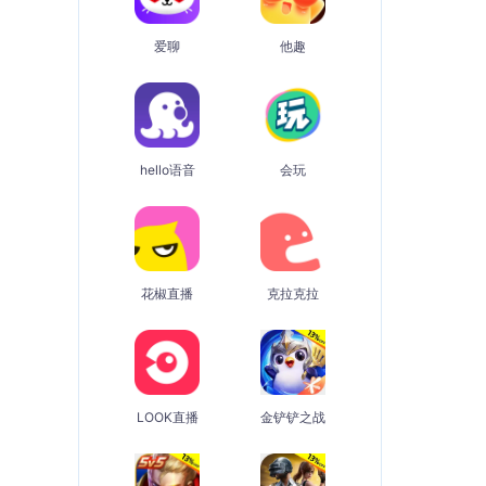
爱聊
他趣
hello语音
会玩
花椒直播
克拉克拉
LOOK直播
金铲铲之战