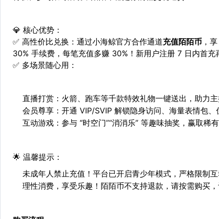
💎
核心优势：
✅
高性价比兑换
：通过小海鲸官方合作通道
充值陌陌币
，享
30% 手续费，每笔充值多赚 30%！新用户注册 7 日内首充
✅
多场景随心用
：
直播打赏
：火箭、跑车等千款特效礼物一键送出，助力主
会员尊享
：开通 VIP/SVIP 解锁隐身访问、海量表情包
互动游戏
：参与 “时空门”“消消乐” 等趣味抽奖，赢取
🌟
温馨提示：
未成年人禁止充值！平台已开启青少年模式，严格限制互
理性消费，享受乐趣！陌陌币不支持退款，请按需购买，