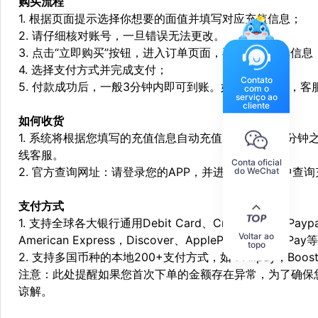
购买流程
1. 根据页面提示选择你想要的面值并填写对应充值信息；
2. 请仔细核对账号，一旦错误无法更改。
3. 点击“立即购买”按钮，进入订单页面，再次确定订单信息
4. 选择支付方式并完成支付；
Contato
5. 付款成功后，一般3分钟内即可到账。如遇特殊情况，
com o
serviço ao
cliente
如何收货
1. 系统将根据您填写的充值信息自动充值，一般会在3分钟
线客服。
Conta oficial
2. 官方查询网址：请登录您的APP，并进入个人中心中查
do WeChat
支付方式
1. 支持全球各大银行通用Debit Card、Credit Card和Pa
Voltar ao
American Express，Discover、ApplePay和GooglePay
topo
2. 支持多国币种的本地200+支付方式，如：Alipay，Boost，
注意：此处提醒如果您首次下单的金额存在异常，为了确保
谅解。