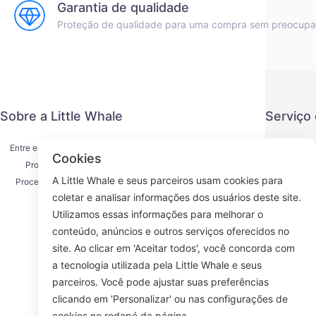
Garantia de qualidade
Proteção de qualidade para uma compra sem preocup
Sobre a Little Whale
Serviço
Entre em contato conosco
Política de
Cookies
Processo de envio
Método de
A Little Whale e seus parceiros usam cookies para
Processo de reembolso
Acordo d
coletar e analisar informações dos usuários deste site.
Sobre nós
K
Utilizamos essas informações para melhorar o
conteúdo, anúncios e outros serviços oferecidos no
site. Ao clicar em 'Aceitar todos', você concorda com
a tecnologia utilizada pela Little Whale e seus
Face
parceiros. Você pode ajustar suas preferências
clicando em 'Personalizar' ou nas configurações de
ROOM 23
cookies no rodapé da página.