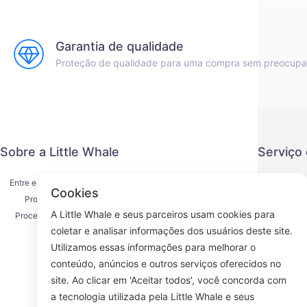
Garantia de qualidade
Proteção de qualidade para uma compra sem preocup
Sobre a Little Whale
Serviço
Entre em contato conosco
Política de
Cookies
Processo de envio
Método de
A Little Whale e seus parceiros usam cookies para
Processo de reembolso
Acordo d
coletar e analisar informações dos usuários deste site.
Sobre nós
K
Utilizamos essas informações para melhorar o
conteúdo, anúncios e outros serviços oferecidos no
site. Ao clicar em 'Aceitar todos', você concorda com
a tecnologia utilizada pela Little Whale e seus
Face