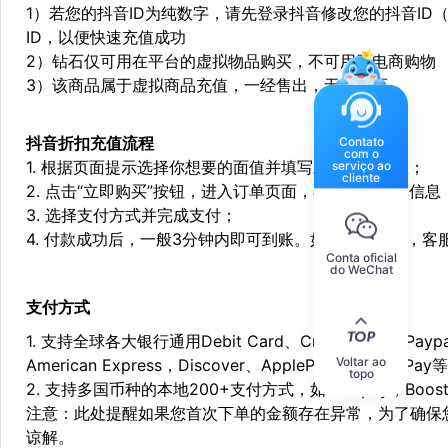
1）若您的抖音ID为纯数字，请先登录抖音修改您的抖音I
ID，以便快速充值成功
2）钻石仅可用在平台的虚拟物品购买，不可用于电商购物
3）该商品属于虚拟商品充值，一经售出，无法退还。
抖音折扣充值
流程
Contato
com o
1. 根据页面提示选择你想要的面值并填写对应充值信息；
serviço ao
cliente
2. 点击“立即购买”按钮，进入订单页面，再次确定订单信息
3. 选择支付方式并完成支付；
4. 付款成功后，一般3分钟内即可到账。如遇特殊情况，
Conta oficial
do WeChat
支付方式
1. 支持全球各大银行通用Debit Card、Credit Card和Pa
Voltar ao
American Express，Discover、ApplePay和GooglePay
topo
2. 支持多国币种的本地200+支付方式，如：Alipay，Boost，
注意：此处提醒如果您首次下单的金额存在异常，为了确保
谅解。