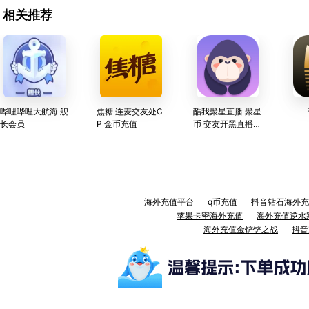
相关推荐
哔哩哔哩大航海 舰
焦糖 连麦交友处C
酷我聚星直播 聚星
长会员
P 金币充值
币 交友开黑直播聊
天平台 充值服务
海外充值平台
q币充值
抖音钻石海外充
苹果卡密海外充值
海外充值逆水
海外充值金铲铲之战
抖音