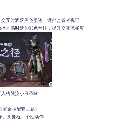
，交互时洒落黑色墨迹，遮挡监管者视野
操控木偶时延伸彩色丝线，提升交互流畅度
五人格哭泣小丑圣咏
珍宝金挂配套主题）
像、头像框、个性动作