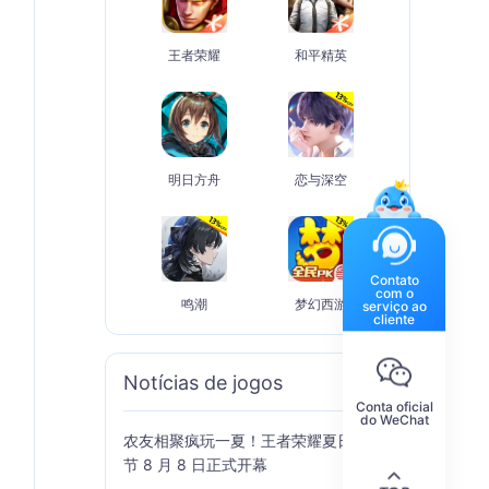
王者荣耀
和平精英
明日方舟
恋与深空
Contato
com o
鸣潮
梦幻西游
serviço ao
cliente
Notícias de jogos
Mais
Conta oficial
do WeChat
农友相聚疯玩一夏！王者荣耀夏日农友
节 8 月 8 日正式开幕