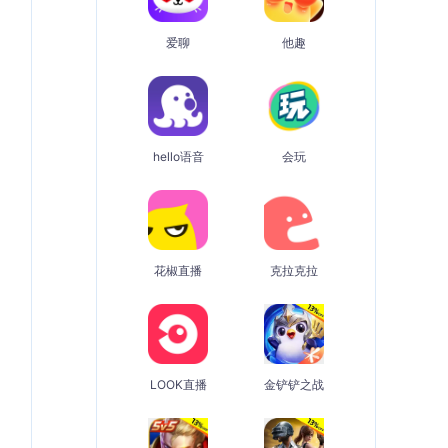
爱聊
他趣
hello语音
会玩
花椒直播
克拉克拉
LOOK直播
金铲铲之战