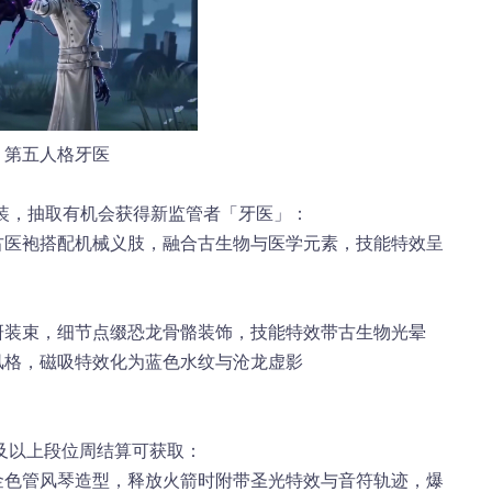
第五人格牙医
时装，抽取有机会获得新监管者「牙医」：
复古医袍搭配机械义肢，融合古生物与医学元素，技能特效呈
科研装束，细节点缀恐龙骨骼装饰，技能特效带古生物光晕
风格，磁吸特效化为蓝色水纹与沧龙虚影
及以上段位周结算可获取：
」金色管风琴造型，释放火箭时附带圣光特效与音符轨迹，爆