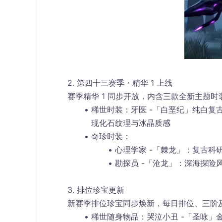
2. 第四十三赛季・精华 1 上线
赛季精华 1 同步开放，内含三款全新主题
稀世时装
：牙医 -「白垩纪」纯白
现化石纹理与冰晶质感
奇珍时装
：
心理学家 -「棘龙」：复古
勘探员 -「沧龙」：深海探险
3. 排位珍宝更新
新赛季排位珍宝同步焕新，每日排位、三阶
稀世随身物品
：哭泣小丑 -「圣咏