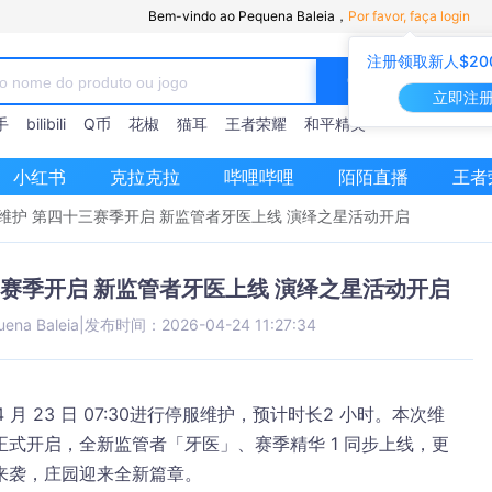
Bem-vindo ao Pequena Baleia，
Por favor, faça login
注册领取新人$20
立即注
手
bilibili
Q币
花椒
猫耳
王者荣耀
和平精英
小红书
克拉克拉
哔哩哔哩
陌陌直播
王者
3 日维护 第四十三赛季开启 新监管者牙医上线 演绎之星活动开启
四十三赛季开启 新监管者牙医上线 演绎之星活动开启
uena Baleia
|
发布时间：2026-04-24 11:27:34
4 月 23 日 07:30
进行停服维护，预计时长
2 小时
。本次维
正式开启
，全新监管者「牙医」、赛季精华 1 同步上线，更
来袭，庄园迎来全新篇章。