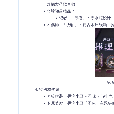
炸触发圣歌音效
奇珍随身物品
：
记者 -「墨痕」：墨水瓶设计
木偶师 -「线轴」：复古木质线轴，
第
4. 特殊格奖励
奇珍时装：
哭泣小丑 - 圣咏
（与排位
专属奖励：哭泣小丑「圣咏」主题头