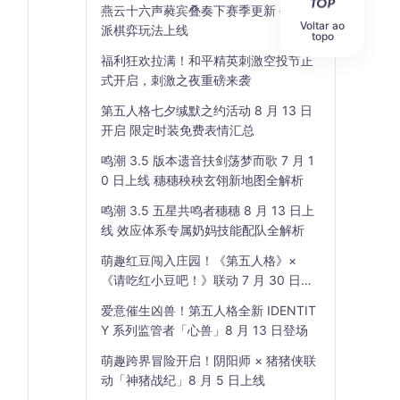
燕云十六声蕤宾叠奏下赛季更新 孤云门
Voltar ao
派棋弈玩法上线
topo
福利狂欢拉满！和平精英刺激空投节正
式开启，刺激之夜重磅来袭
第五人格七夕缄默之约活动 8 月 13 日
开启 限定时装免费表情汇总
鸣潮 3.5 版本遗音扶剑荡梦而歌 7 月 1
0 日上线 穗穗秧秧玄翎新地图全解析
鸣潮 3.5 五星共鸣者穗穗 8 月 13 日上
线 效应体系专属奶妈技能配队全解析
萌趣红豆闯入庄园！《第五人格》×
《请吃红小豆吧！》联动 7 月 30 日开
启
爱意催生凶兽！第五人格全新 IDENTIT
Y 系列监管者「心兽」8 月 13 日登场
萌趣跨界冒险开启！阴阳师 × 猪猪侠联
动「神猪战纪」8 月 5 日上线