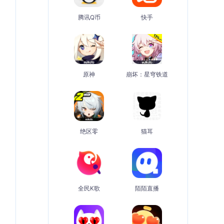
腾讯Q币
快手
原神
崩坏：星穹铁道
绝区零
猫耳
全民K歌
陌陌直播