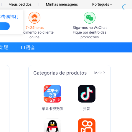
Meus pedidos
Minhas mensagens
Português
0专属福利
册
7×24horas
Siga-nos no WeChat
Atendimento ao cliente
Fique por dentro das
online
promoções
荣耀
TT语音
Categorias de produtos
Mais
苹果卡密充值
抖音