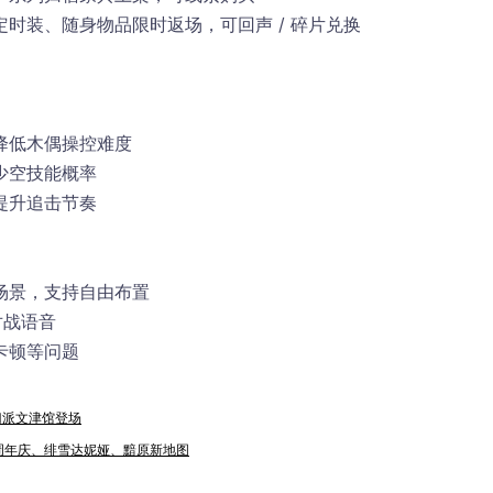
时装、随身物品限时返场，可回声 / 碎片兑换
降低木偶操控难度
少空技能概率
提升追击节奏
场景，支持自由布置
对战语音
卡顿等问题
双门派文津馆登场
｜二周年庆、绯雪达妮娅、黯原新地图