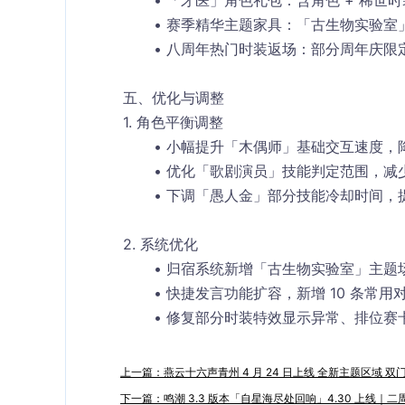
「牙医」角色礼包：含角色 + 稀世时
赛季精华主题家具：「古生物实验室
八周年热门时装返场：部分周年庆限定
五、优化与调整
1. 角色平衡调整
小幅提升「木偶师」基础交互速度，
优化「歌剧演员」技能判定范围，减
下调「愚人金」部分技能冷却时间，
2. 系统优化
归宿系统新增「古生物实验室」主题
快捷发言功能扩容，新增 10 条常用
修复部分时装特效显示异常、排位赛
上一篇：燕云十六声青州 4 月 24 日上线 全新主题区域 
下一篇：鸣潮 3.3 版本「自星海尽处回响」4.30 上线