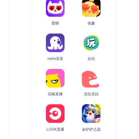
爱聊
他趣
hello语音
会玩
花椒直播
克拉克拉
LOOK直播
金铲铲之战