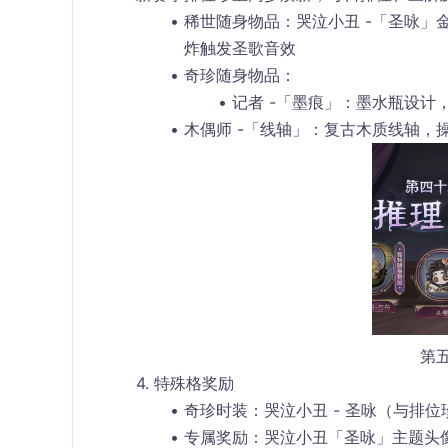
稀世随身物品
：哭泣小丑 -「圣咏
炸触发圣歌音效
奇珍随身物品
：
记者 -「墨痕」：墨水瓶设计
木偶师 -「线轴」：复古木质线轴，
第
4. 特殊格奖励
奇珍时装：
哭泣小丑 - 圣咏
（与排位
专属奖励：哭泣小丑「圣咏」主题头