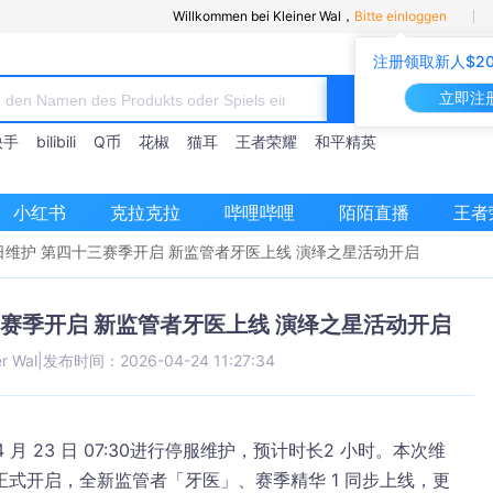
Willkommen bei Kleiner Wal，
Bitte einloggen
注册领取新人$2
立即注
快手
bilibili
Q币
花椒
猫耳
王者荣耀
和平精英
小红书
克拉克拉
哔哩哔哩
陌陌直播
王者
3 日维护 第四十三赛季开启 新监管者牙医上线 演绎之星活动开启
四十三赛季开启 新监管者牙医上线 演绎之星活动开启
er Wal
|
发布时间：2026-04-24 11:27:34
4 月 23 日 07:30
进行停服维护，预计时长
2 小时
。本次维
正式开启
，全新监管者「牙医」、赛季精华 1 同步上线，更