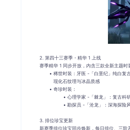
2. 第四十三赛季・精华 1 上线
赛季精华 1 同步开放，内含三款全新主题
稀世时装
：牙医 -「白垩纪」纯白
现化石纹理与冰晶质感
奇珍时装
：
心理学家 -「棘龙」：复古
勘探员 -「沧龙」：深海探险
3. 排位珍宝更新
新赛季排位珍宝同步焕新，每日排位、三阶