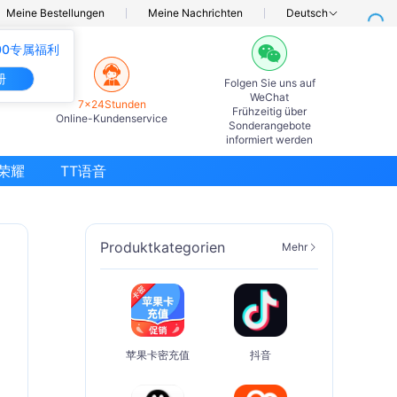
Meine Bestellungen
Meine Nachrichten
Deutsch
00专属福利
册
Folgen Sie uns auf
WeChat
7×24Stunden
Frühzeitig über
Online-Kundenservice
Sonderangebote
informiert werden
荣耀
TT语音
Produktkategorien
Mehr
苹果卡密充值
抖音