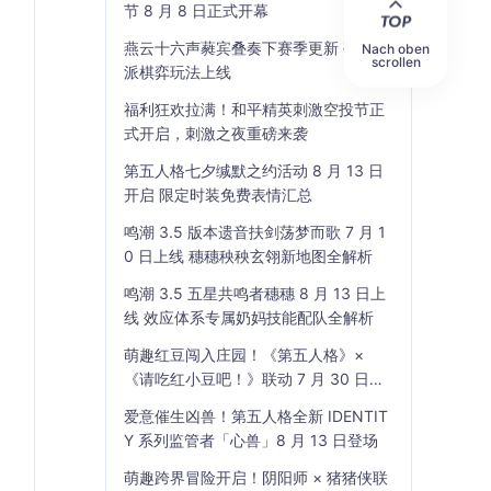
节 8 月 8 日正式开幕
燕云十六声蕤宾叠奏下赛季更新 孤云门
Nach oben
scrollen
派棋弈玩法上线
福利狂欢拉满！和平精英刺激空投节正
式开启，刺激之夜重磅来袭
第五人格七夕缄默之约活动 8 月 13 日
开启 限定时装免费表情汇总
鸣潮 3.5 版本遗音扶剑荡梦而歌 7 月 1
0 日上线 穗穗秧秧玄翎新地图全解析
鸣潮 3.5 五星共鸣者穗穗 8 月 13 日上
线 效应体系专属奶妈技能配队全解析
萌趣红豆闯入庄园！《第五人格》×
《请吃红小豆吧！》联动 7 月 30 日开
启
爱意催生凶兽！第五人格全新 IDENTIT
Y 系列监管者「心兽」8 月 13 日登场
萌趣跨界冒险开启！阴阳师 × 猪猪侠联