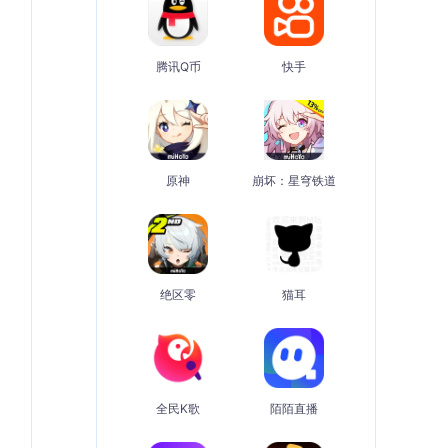
腾讯Q币
快手
原神
崩坏：星穹铁道
绝区零
猫耳
全民K歌
陌陌直播