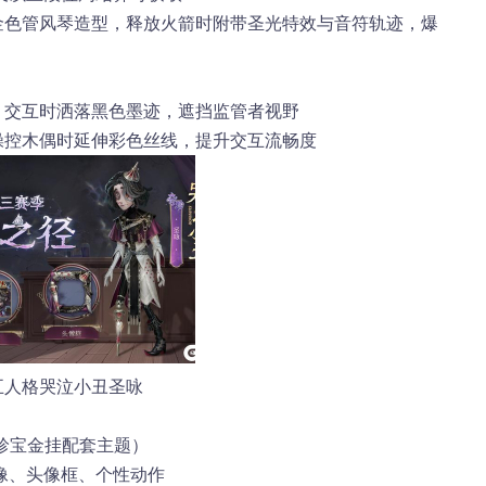
」金色管风琴造型，释放火箭时附带圣光特效与音符轨迹，爆
，交互时洒落黑色墨迹，遮挡监管者视野
操控木偶时延伸彩色丝线，提升交互流畅度
五人格哭泣小丑圣咏
珍宝金挂配套主题）
像、头像框、个性动作