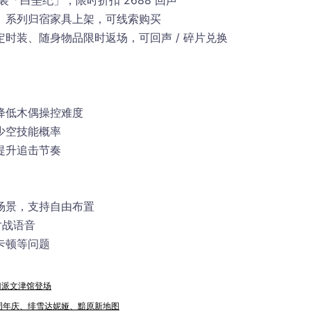
装「白垩纪」，限时折扣 2688 回声
」系列归宿家具上架，可线索购买
时装、随身物品限时返场，可回声 / 碎片兑换
降低木偶操控难度
少空技能概率
提升追击节奏
场景，支持自由布置
对战语音
卡顿等问题
双门派文津馆登场
｜二周年庆、绯雪达妮娅、黯原新地图