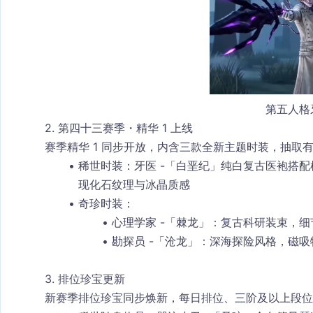
第五人格
2. 第四十三赛季・精华 1 上线
赛季精华 1 同步开放，内含三款全新主题时装，抽取
稀世时装
：牙医 -「白垩纪」纯白复古医袍搭
现化石纹理与冰晶质感
奇珍时装
：
心理学家 -「棘龙」：复古科研装束，
勘探员 -「沧龙」：深海探险风格，磁
3. 排位珍宝更新
新赛季排位珍宝同步焕新，每日排位、三阶及以上段位