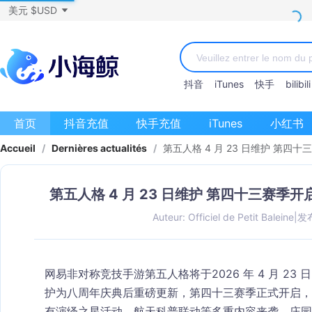
美元 $USD
抖音
iTunes
快手
bilibili
首页
抖音充值
快手充值
iTunes
小红书
Accueil
/
Dernières actualités
/
第五人格 4 月 23 日维护 第
第五人格 4 月 23 日维护 第四十三赛季
Auteur: Officiel de Petit Baleine
|
发布
网易非对称竞技手游第五人格将于
2026 年 4 月 23 日
护为八周年庆典后重磅更新，
第四十三赛季正式开启
，
有演绎之星活动、航天科普联动等多重内容来袭，庄园