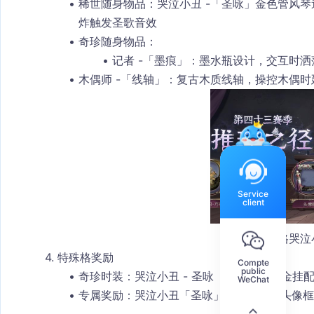
稀世随身物品
：哭泣小丑 -「圣咏」金色管风
炸触发圣歌音效
奇珍随身物品
：
记者 -「墨痕」：墨水瓶设计，交互时
木偶师 -「线轴」：复古木质线轴，操控木偶
Service
client
第五人格哭泣
4. 特殊格奖励
Compte
public
奇珍时装：
哭泣小丑 - 圣咏
（与排位珍宝金挂
WeChat
专属奖励：哭泣小丑「圣咏」主题头像、头像框