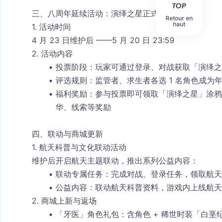
三、八周年延续活动：演绎之星正式开启
Retour en
haut
1. 活动时间
4 月 23 日维护后 ——5 月 20 日 23:59
2. 活动内容
投票阶段
：玩家可通过登录、对战获取「演绎之
评选规则
：监管者、求生者各选 1 名角色成
福利奖励
：参与投票即可领取「演绎之星」涂鸦
华、线索等奖励
四、联动与商城更新
1. 航天科普与文化联动活动
维护后开启航天主题联动，推出系列公益内容：
联动专属任务：完成对战、登录任务，领取
航天
公益内容：联动航天科普资料，游戏内上线航天
2. 商城上新与返场
「牙医」角色礼包：含角色 + 稀世时装「白垩纪