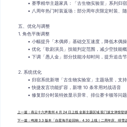
赛季精华主题家具：「古生物实验室」系列归宿
八周年热门时装返场：部分周年庆限定时装、随身
五、优化与调整
1. 角色平衡调整
小幅提升「木偶师」基础交互速度，降低木偶操
优化「歌剧演员」技能判定范围，减少空技能概
下调「愚人金」部分技能冷却时间，提升追击节
2. 系统优化
归宿系统新增「古生物实验室」主题场景，支持
快捷发言功能扩容，新增 10 条常用对战语音
修复部分时装特效显示异常、排位赛卡顿等问题
上一篇：燕云十六声青州 4 月 24 日上线 全新主题区域 双门派文津馆登
下一篇：鸣潮 3.3 版本「自星海尽处回响」4.30 上线｜二周年庆、绯